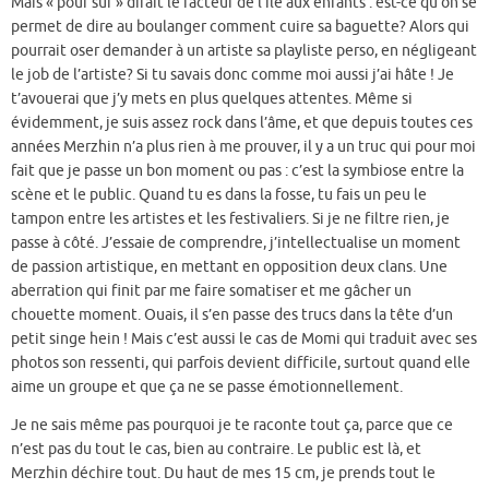
Mais « pour sûr » dirait le facteur de l’ile aux enfants : est-ce qu’on se
permet de dire au boulanger comment cuire sa baguette? Alors qui
pourrait oser demander à un artiste sa playliste perso, en négligeant
le job de l’artiste? Si tu savais donc comme moi aussi j’ai hâte ! Je
t’avouerai que j’y mets en plus quelques attentes. Même si
évidemment, je suis assez rock dans l’âme, et que depuis toutes ces
années Merzhin n’a plus rien à me prouver, il y a un truc qui pour moi
fait que je passe un bon moment ou pas : c’est la symbiose entre la
scène et le public. Quand tu es dans la fosse, tu fais un peu le
tampon entre les artistes et les festivaliers. Si je ne filtre rien, je
passe à côté. J’essaie de comprendre, j’intellectualise un moment
de passion artistique, en mettant en opposition deux clans. Une
aberration qui finit par me faire somatiser et me gâcher un
chouette moment. Ouais, il s’en passe des trucs dans la tête d’un
petit singe hein ! Mais c’est aussi le cas de Momi qui traduit avec ses
photos son ressenti, qui parfois devient difficile, surtout quand elle
aime un groupe et que ça ne se passe émotionnellement.
Je ne sais même pas pourquoi je te raconte tout ça, parce que ce
n’est pas du tout le cas, bien au contraire. Le public est là, et
Merzhin déchire tout. Du haut de mes 15 cm, je prends tout le