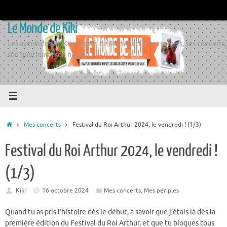
Passer
au
Le Monde de Kiki
contenu
Les aventures de Kiki auprès de Momiflette, ses sorties, ses concerts,
son quotidien, son boulot
Accueil
Mes concerts
Festival du Roi Arthur 2024, le vendredi ! (1/3)
Festival du Roi Arthur 2024, le vendredi !
(1/3)
Kiki
16 octobre 2024
Mes concerts
,
Mes périples
Quand tu as pris l’histoire dès le début, à savoir que j’étais là dès la
première édition du Festival du Roi Arthur, et que tu bloques tous