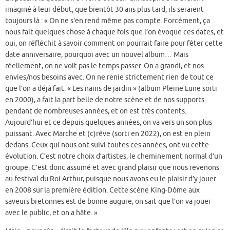
imaginé à leur début, que bientôt 30 ans plus tard, ils seraient
toujours là : « On ne s’en rend même pas compte. Forcément, ça
nous fait quelques chose à chaque fois que l’on évoque ces dates, et
oui, on réfléchit à savoir comment on pourrait faire pour fêter cette
date anniversaire, pourquoi avec un nouvel album… Mais
réellement, on ne voit pas le temps passer. On a grandi, et nos
envies/nos besoins avec. On ne renie strictement rien de tout ce
que l’on a déjà fait. « Les nains de jardin » (album Pleine Lune sorti
en 2000), a fait la part belle de notre scène et de nos supports
pendant de nombreuses années, et on est très contents.
Aujourd’hui et ce depuis quelques années, on va vers un son plus
puissant. Avec Marche et (c)rêve (sorti en 2022), on est en plein
dedans. Ceux qui nous ont suivi toutes ces années, ont vu cette
évolution. C’est notre choix d’artistes, le cheminement normal d’un
groupe. C’est donc assumé et avec grand plaisir que nous revenons
au festival du Roi Arthur, puisque nous avons eu le plaisir d’y jouer
en 2008 sur la première édition. Cette scène King-Dôme aux
saveurs bretonnes est de bonne augure, on sait que l’on va jouer
avec le public, et on a hâte. »