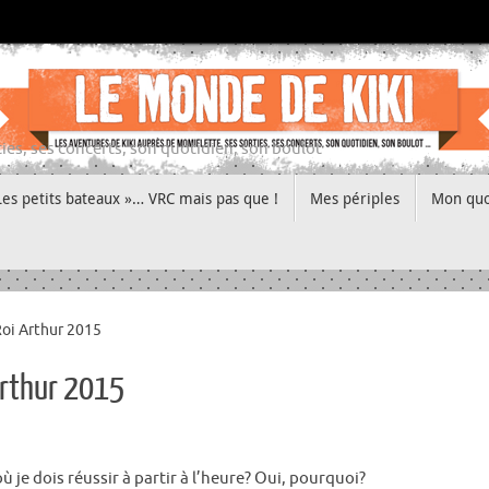
ies, ses concerts, son quotidien, son boulot
Les petits bateaux »… VRC mais pas que !
Mes périples
Mon quo
Roi Arthur 2015
 Arthur 2015
ù je dois réussir à partir à l’heure? Oui, pourquoi?