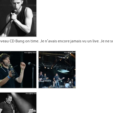
eau CD Bang on time. Je n’avais encore jamais vu un live. Je ne sui