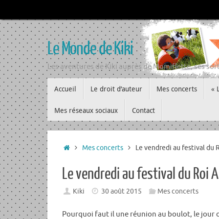
Passer
au
contenu
Le Monde de Kiki
Les aventures de Kiki auprès de Momiflette, ses sort
Passer
Accueil
Le droit d’auteur
Mes concerts
« 
au
contenu
Mes réseaux sociaux
Contact
Accueil
Mes concerts
Le vendredi au festival du 
Le vendredi au festival du Roi
Kiki
30 août 2015
Mes concerts
Pourquoi faut il une réunion au boulot, le jour o