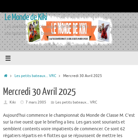
Passer
au
Le Monde de Kiki
contenu
Les aventures de Kiki auprès de Momiflette, ses sorties, ses concerts,
son quotidien, son boulot
Accueil
Les petits bateaux... VRC
Mercredi 30 Avril 2025
Mercredi 30 Avril 2025
Kiki
7 mars 2005
Les petits bateaux... VRC
Aujourd’hui commence le championnat du Monde de Classe M. C’est
sur la rive ouest que le briefing a lieu. Les gars sont souriants et
semblent contents voire impatients de commencer. Ce sont 62
régatiers répartis en 4 flottes qui se réjouissent de mettre les