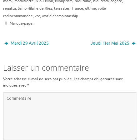
momi
,
momiflette
,
Niou-Niou
,
Niouprism
,
Nioutaine
,
nioutram
,
regate
,
regatta
,
Saint-Hilaire de Riez
,
ten rater
,
Trance
,
ultime
,
voile
radiocommandee
,
vrc
,
world championnship
.
Marque-page
.
Mardi 29 Avril 2025
Jeudi 1ier Mai 2025
Laisser un commentaire
Votre adresse e-mail ne sera pas publiée.
Les champs obligatoires sont
indiqués avec
*