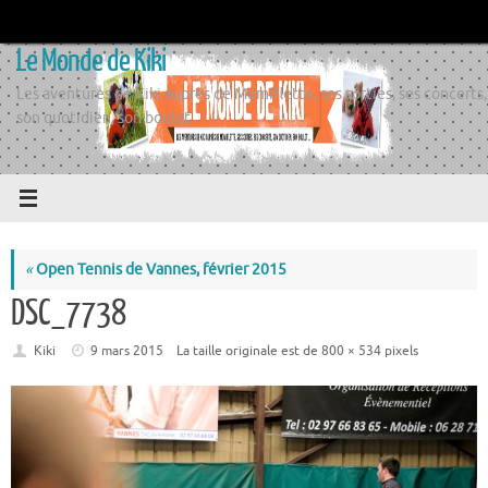
Passer
au
Le Monde de Kiki
contenu
Les aventures de Kiki auprès de Momiflette, ses sorties, ses concerts,
son quotidien, son boulot
«
Open Tennis de Vannes, février 2015
DSC_7738
Kiki
9 mars 2015
La taille originale est de
800 × 534
pixels