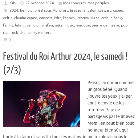
Kiki
27 octobre 2024
Mes concerts
,
Mes périples
2024
,
ben plg
,
bréal sous Montfort
,
bretagne
,
calum stewart
,
capeo
,
celtic
,
claudio capeo
,
concert
,
fdra
,
festival
,
festival du roi arthur
,
fonky
family
,
later
,
live
,
luidji
,
mafeu
,
mika
,
music
,
musique
,
pierre de maere
,
pop
,
rap
,
rock
,
the manky melters
0
Festival du Roi Arthur 2024, le samedi !
(2/3)
Perso, j’ai dormi comme
un gros bébé. Quand
j’ouvre les yeux, j’ai par
contre envie de les
refermer. Si je ne
partageais pas le lit avec
Momi, en tout bien tout
honneur bien sûr, qui
hurle à la faim et sans fin tous les matins, je me recalerais sous le