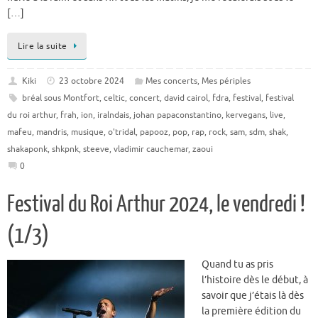
[…]
Lire la suite
Kiki
23 octobre 2024
Mes concerts
,
Mes périples
bréal sous Montfort
,
celtic
,
concert
,
david cairol
,
fdra
,
festival
,
festival
du roi arthur
,
frah
,
ion
,
iralndais
,
johan papaconstantino
,
kervegans
,
live
,
mafeu
,
mandris
,
musique
,
o'tridal
,
papooz
,
pop
,
rap
,
rock
,
sam
,
sdm
,
shak
,
shakaponk
,
shkpnk
,
steeve
,
vladimir cauchemar
,
zaoui
0
Festival du Roi Arthur 2024, le vendredi !
(1/3)
Quand tu as pris
l’histoire dès le début, à
savoir que j’étais là dès
la première édition du