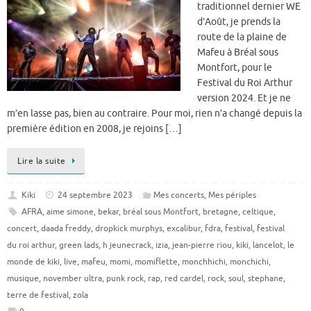
traditionnel dernier WE
d’Août, je prends la
route de la plaine de
Mafeu à Bréal sous
Montfort, pour le
Festival du Roi Arthur
version 2024. Et je ne
m’en lasse pas, bien au contraire. Pour moi, rien n’a changé depuis la
première édition en 2008, je rejoins […]
Lire la suite
Kiki
24 septembre 2023
Mes concerts
,
Mes périples
AFRA
,
aime simone
,
bekar
,
bréal sous Montfort
,
bretagne
,
celtique
,
concert
,
daada freddy
,
dropkick murphys
,
excalibur
,
fdra
,
festival
,
festival
du roi arthur
,
green lads
,
h jeunecrack
,
izia
,
jean-pierre riou
,
kiki
,
lancelot
,
le
monde de kiki
,
live
,
mafeu
,
momi
,
momiflette
,
monchhichi
,
monchichi
,
musique
,
november ultra
,
punk rock
,
rap
,
red cardel
,
rock
,
soul
,
stephane
,
terre de festival
,
zola