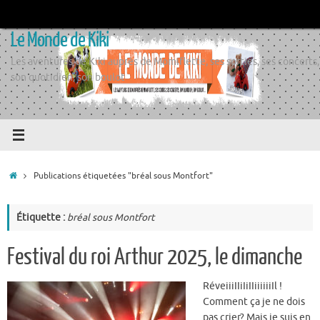
Passer
au
Le Monde de Kiki
contenu
Les aventures de Kiki auprès de Momiflette, ses sorties, ses concerts,
son quotidien, son boulot
Accueil
Publications étiquetées "bréal sous Montfort"
Étiquette :
bréal sous Montfort
Festival du roi Arthur 2025, le dimanche
RéveiiiIIiIiIIiiiiiiIl !
Comment ça je ne dois
pas crier? Mais je suis en