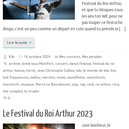
Festival du Roi Arthur,
et que tu bloques tous
les ans ton WE pour ne
pas louper ce festoche
dingo, c’est un peu comme un départ en colo quand tu prends la […]
Lire la suite
Kiki
16 octobre 2024
Mes concerts
,
Mes périples
archive
,
bréal sous Montfort
,
concert
,
danyl
,
festival
,
festival du roi
arthur
,
hamza
,
hervé
,
Jean-Christophe Colliou
,
kiki
,
le monde de kiki
,
live
,
lost frequencies
,
mafeu
,
merzhin
,
momi
,
momiflette
,
monchhichi
,
monchichi
,
musique
,
Pierre Le Bourdonnec
,
pop
,
rap
,
rock
,
roi arthur
,
rura
,
the rumpled
,
tu m'ador
0
Le Festival du Roi Arthur 2023
Joie bonheur, le