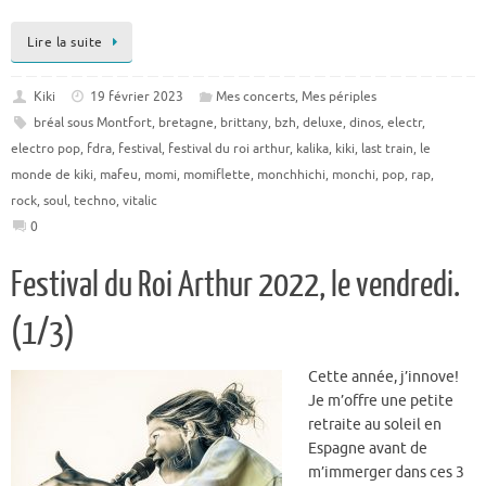
Lire la suite
Kiki
19 février 2023
Mes concerts
,
Mes périples
bréal sous Montfort
,
bretagne
,
brittany
,
bzh
,
deluxe
,
dinos
,
electr
,
electro pop
,
fdra
,
festival
,
festival du roi arthur
,
kalika
,
kiki
,
last train
,
le
monde de kiki
,
mafeu
,
momi
,
momiflette
,
monchhichi
,
monchi
,
pop
,
rap
,
rock
,
soul
,
techno
,
vitalic
0
Festival du Roi Arthur 2022, le vendredi.
(1/3)
Cette année, j’innove!
Je m’offre une petite
retraite au soleil en
Espagne avant de
m’immerger dans ces 3