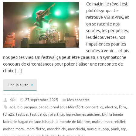
Ce matin, le réveil est
plutôt sympa. Je
retrouve VSHKPNK, et
on se raconte nos
soirées, les péripéties,
les découvertes, nos
impatiences pour les
soirées à venir… et pis
nos petites vies. Un festival ça peut être ça aussi, un sympatoche
concours de circonstances pour potentialiser une rencontre de
choix. […]
Lire la suite
Kiki
27 septembre 2025
Mes concerts
adé
,
b.b. jacques
,
bagad
,
bréal sous Montfort
,
concert
,
dj
,
electro
,
fdra
,
fdra25
,
festival
,
festival du roi arthur
,
jean-charles guichen
,
kiki
,
la banda
latira!
,
le bagad de lann bihoué
,
le monde de kiki
,
live
,
mafeu
,
marc rebillet
,
moher
,
momi
,
momiflette
,
monchhichi
,
monchichi
,
musique
,
pop
,
punk
,
rap
,