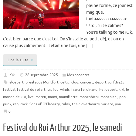
pleine forme, ce jour est
magique,
fanfaaaaaaaaaaaaaare
!!!Toi, tu te calmes?
You’re talking to me?Ok,
c’est bien parce que c’est toi. On s’installe au petit dèj, et on en
cause plus calmement. Il était une fois, une […]
Lire la suite
Kiki
28 septembre 2025
Mes concerts
aldebert
,
bréal sous Montfort
,
celtic
,
clou
,
concert
,
deportivo
,
fdra25
,
festival
,
festival du roi arthur
,
fourwinds
,
franz ferdinand
,
helldebert
,
kiki
,
le
monde de kiki
,
live
,
mafeu
,
momi
,
momiflette
,
monchhichi
,
monchichi
,
pop
,
punk
,
rap
,
rock
,
Sons of O'Flaherty
,
talisk
,
the cloverhearts
,
variete
,
yoa
0
Festival du Roi Arthur 2025, le samedi