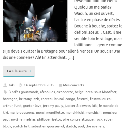
RéveeiiiiiIIiiiiIiiiIl! Hein?
Quelqu’un me parle?
Waouh, un œil ouvert,
l’autre en phase de décès.
Bouche à bouche, sortez le
défibrillateur… Gast, il me
semble loin le village, mais
loiiiiinnnn… genre comme
si je devais quitter la Bretagne pour aller à Nantes! Un soucis? J’ai
dis une connerie? Ah! En attendant, […]
Lire la suite
Kiki
14 septembre 2019
Mes concerts
3 cafés gourmands
,
afroblues
,
airnadette
,
belge
,
bréal sous Montfort
,
bretagne
,
brittany
,
bzh
,
chateau brutal
,
congo
,
festival
,
festival du roi
arthur
,
funk
,
gunter love
,
jeremy pauly
,
jupiter & okwess
,
kiki
,
le monde de
kiki
,
mario gooseens
,
momi
,
momiflette
,
monchhichi
,
monchichi
,
monsieur
paul
,
mylène madrias
,
philippe risetto
,
pire contre attaque
,
rock
,
ruben
block
,
scotch brit
,
sebastien gourseyrol
,
sketch
,
soul
,
the aveners
,