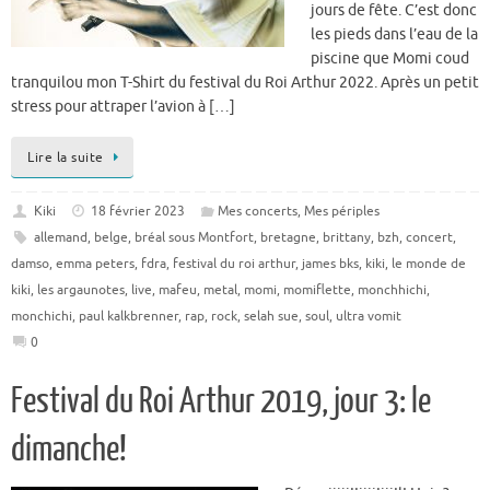
jours de fête. C’est donc
les pieds dans l’eau de la
piscine que Momi coud
tranquilou mon T-Shirt du festival du Roi Arthur 2022. Après un petit
stress pour attraper l’avion à […]
Lire la suite
Kiki
18 février 2023
Mes concerts
,
Mes périples
allemand
,
belge
,
bréal sous Montfort
,
bretagne
,
brittany
,
bzh
,
concert
,
damso
,
emma peters
,
fdra
,
festival du roi arthur
,
james bks
,
kiki
,
le monde de
kiki
,
les argaunotes
,
live
,
mafeu
,
metal
,
momi
,
momiflette
,
monchhichi
,
monchichi
,
paul kalkbrenner
,
rap
,
rock
,
selah sue
,
soul
,
ultra vomit
0
Festival du Roi Arthur 2019, jour 3: le
dimanche!