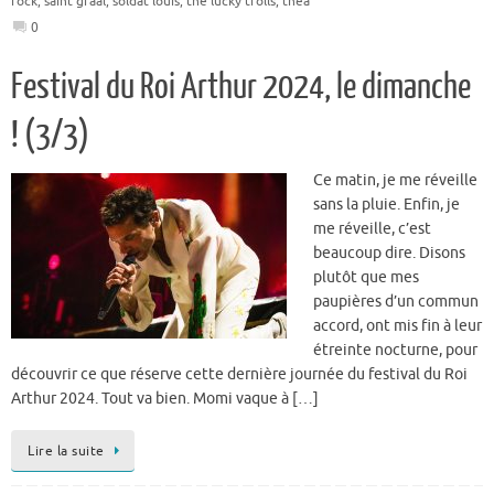
rock
,
saint graal
,
soldat louis
,
the lucky trolls
,
théa
0
Festival du Roi Arthur 2024, le dimanche
! (3/3)
Ce matin, je me réveille
sans la pluie. Enfin, je
me réveille, c’est
beaucoup dire. Disons
plutôt que mes
paupières d’un commun
accord, ont mis fin à leur
étreinte nocturne, pour
découvrir ce que réserve cette dernière journée du festival du Roi
Arthur 2024. Tout va bien. Momi vaque à […]
Lire la suite