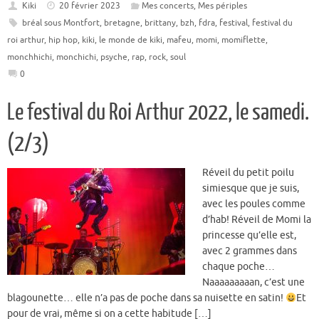
Kiki
20 février 2023
Mes concerts
,
Mes périples
bréal sous Montfort
,
bretagne
,
brittany
,
bzh
,
fdra
,
festival
,
festival du
roi arthur
,
hip hop
,
kiki
,
le monde de kiki
,
mafeu
,
momi
,
momiflette
,
monchhichi
,
monchichi
,
psyche
,
rap
,
rock
,
soul
0
Le festival du Roi Arthur 2022, le samedi.
(2/3)
Réveil du petit poilu
simiesque que je suis,
avec les poules comme
d’hab! Réveil de Momi la
princesse qu’elle est,
avec 2 grammes dans
chaque poche…
Naaaaaaaaan, c’est une
blagounette… elle n’a pas de poche dans sa nuisette en satin!
Et
pour de vrai, même si on a cette habitude […]