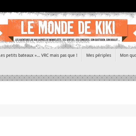
ies, ses concerts, son quotidien, son boulot
Les petits bateaux »… VRC mais pas que !
Mes périples
Mon quo