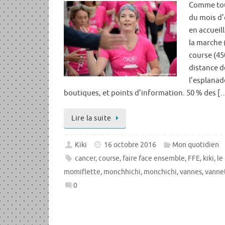
Comme tou
du mois d’
en accueill
la marche (
course (45
distance de
l’esplanad
boutiques, et points d’information. 50 % des [
Lire la suite
Kiki
16 octobre 2016
Mon quotidien
cancer
,
course
,
faire face ensemble
,
FFE
,
kiki
,
le
momiflette
,
monchhichi
,
monchichi
,
vannes
,
vanne
0