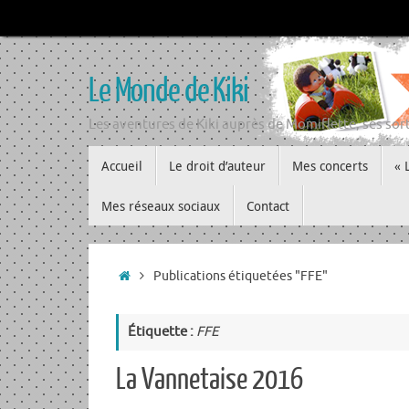
Passer
au
contenu
Le Monde de Kiki
Les aventures de Kiki auprès de Momiflette, ses sort
Passer
Accueil
Le droit d’auteur
Mes concerts
« 
au
contenu
Mes réseaux sociaux
Contact
Accueil
Publications étiquetées "FFE"
Étiquette :
FFE
La Vannetaise 2016