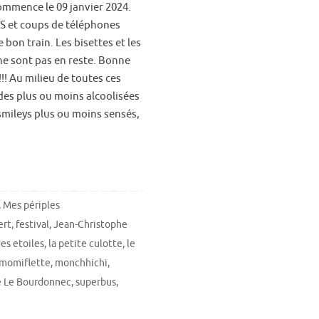
ommence le 09 janvier 2024.
S et coups de téléphones
 bon train. Les bisettes et les
 ne sont pas en reste. Bonne
!! Au milieu de toutes ces
des plus ou moins alcoolisées
 smileys plus ou moins sensés,
,
Mes périples
ert
,
festival
,
Jean-Christophe
des etoiles
,
la petite culotte
,
le
momiflette
,
monchhichi
,
e Le Bourdonnec
,
superbus
,