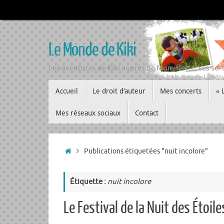
Passer
au
contenu
Le Monde de Kiki
Les aventures de Kiki auprès de Momiflette, ses sort
Passer
Accueil
Le droit d’auteur
Mes concerts
« 
au
contenu
Mes réseaux sociaux
Contact
Accueil
Publications étiquetées "nuit incolore"
Étiquette :
nuit incolore
Le Festival de la Nuit des Étoil