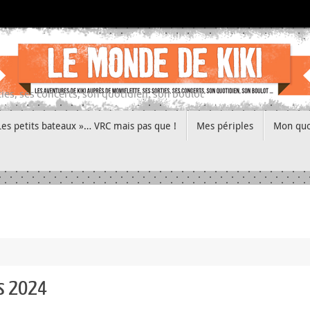
ies, ses concerts, son quotidien, son boulot
Les petits bateaux »… VRC mais pas que !
Mes périples
Mon quo
es 2024