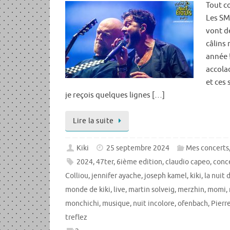
Tout c
Les SM
vont de
câlins
année !
accola
et ces
je reçois quelques lignes […]
Lire la suite
Kiki
25 septembre 2024
Mes concerts
2024
,
47ter
,
6ième edition
,
claudio capeo
,
conc
Colliou
,
jennifer ayache
,
joseph kamel
,
kiki
,
la nuit 
monde de kiki
,
live
,
martin solveig
,
merzhin
,
momi
,
monchichi
,
musique
,
nuit incolore
,
ofenbach
,
Pierr
treflez