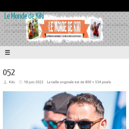
Passer
au
Le Monde de Kiki
contenu
Les aventures de Kiki auprès de Momiflette, ses sorties, ses concerts,
son quotidien, son boulot
052
Kiki
18 juin 2022
La taille originale est de
800 × 534
pixels