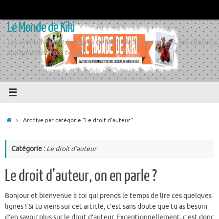
Passer
au
Le Monde de Kiki
contenu
Les aventures de Kiki auprès de Momiflette, ses sorties, ses concerts,
son quotidien, son boulot
Accueil
Archive par catégorie "Le droit d’auteur"
Catégorie :
Le droit d’auteur
Le droit d’auteur, on en parle ?
Bonjour et bienvenue à toi qui prends le temps de lire ces quelques
lignes ! Si tu viens sur cet article, c’est sans doute que tu as besoin
d’en savoir plus sur le droit d’auteur. Exceptionnellement, c’est donc