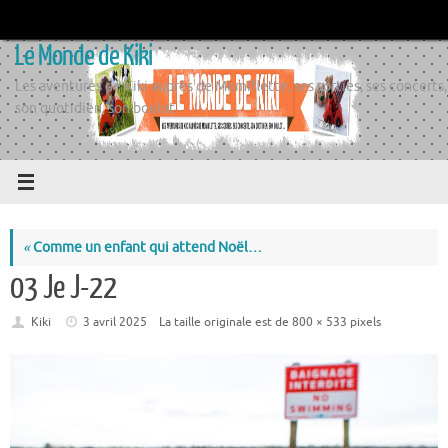
Passer
au
Le Monde de Kiki
contenu
Les aventures de Kiki auprès de Momiflette, ses sorties, ses concerts,
son quotidien, son boulot
«
Comme un enfant qui attend Noël…
03 Je J-22
Kiki
3 avril 2025
La taille originale est de
800 × 533
pixels