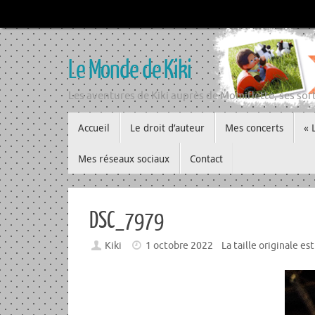
Passer
au
contenu
Le Monde de Kiki
Les aventures de Kiki auprès de Momiflette, ses sort
Passer
Accueil
Le droit d’auteur
Mes concerts
« 
au
contenu
Mes réseaux sociaux
Contact
DSC_7979
Kiki
1 octobre 2022
La taille originale es