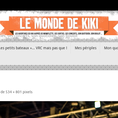
ies, ses concerts, son quotidien, son boulot
Les petits bateaux »… VRC mais pas que !
Mes périples
Mon quo
t de
534 × 801
pixels