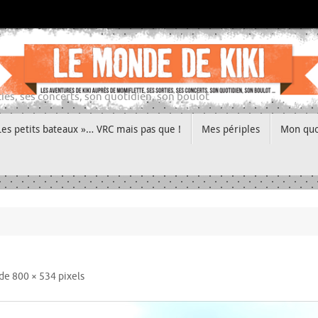
ies, ses concerts, son quotidien, son boulot
Les petits bateaux »… VRC mais pas que !
Mes périples
Mon quo
 de
800 × 534
pixels