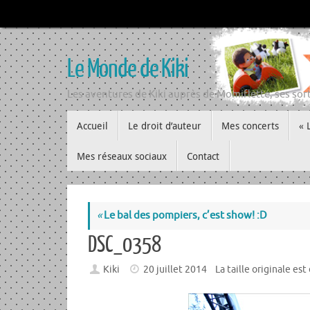
Passer
au
contenu
Le Monde de Kiki
Les aventures de Kiki auprès de Momiflette, ses sort
Passer
Accueil
Le droit d’auteur
Mes concerts
« 
au
contenu
Mes réseaux sociaux
Contact
«
Le bal des pompiers, c’est show! :D
DSC_0358
Kiki
20 juillet 2014
La taille originale est