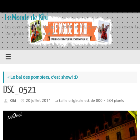
Passer
au
Le Monde de Kiki
contenu
Les aventures de Kiki auprès de Momiflette, ses sorties, ses concerts,
son quotidien, son boulot
«
Le bal des pompiers, c’est show! :D
DSC_0521
Kiki
20 juillet 2014
La taille originale est de
800 × 534
pixels