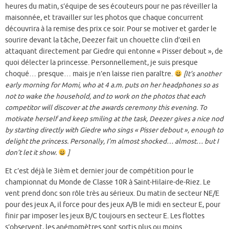
heures du matin, s’équipe de ses écouteurs pour ne pas réveiller la
maisonnée, et travailler sur les photos que chaque concurrent
découvrira à la remise des prix ce soir. Pour se motiver et garder le
sourire devant la tâche, Deezer fait un chouette clin d’œil en
attaquant directement par Giedre qui entonne « Pisser debout », de
quoi délecter la princesse. Personnellement, je suis presque
choqué… presque… mais je n’en laisse rien paraître.
[It’s another
early morning for Momi, who at 4 a.m. puts on her headphones so as
not to wake the household, and to work on the photos that each
competitor will discover at the awards ceremony this evening. To
motivate herself and keep smiling at the task, Deezer gives a nice nod
by starting directly with Giedre who sings « Pisser debout », enough to
delight the princess. Personally, I’m almost shocked… almost… but I
don’t let it show.
]
Et c’est déjà le 3ièm et dernier jour de compétition pour le
championnat du Monde de Classe 10R à Saint-Hilaire-de-Riez. Le
vent prend donc son rôle très au sérieux. Du matin de secteur NE/E
pour des jeux A, il force pour des jeux A/B le midi en secteur E, pour
finir par imposer les jeux B/C toujours en secteur E. Les flottes
s’observent, les anémomètres sont sortis plus ou moins