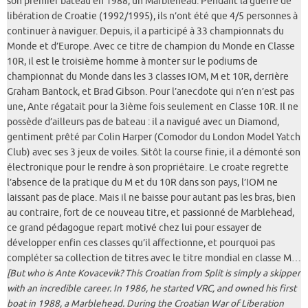
son premier bateau en 1988, un Marblehead. Pendant la guerre de
libération de Croatie (1992/1995), ils n’ont été que 4/5 personnes à
continuer à naviguer. Depuis, il a participé à 33 championnats du
Monde et d’Europe. Avec ce titre de champion du Monde en Classe
10R, il est le troisième homme à monter sur le podiums de
championnat du Monde dans les 3 classes IOM, M et 10R, derrière
Graham Bantock, et Brad Gibson. Pour l’anecdote qui n’en n’est pas
une, Ante régatait pour la 3ième fois seulement en Classe 10R. Il ne
possède d’ailleurs pas de bateau : il a navigué avec un Diamond,
gentiment prêté par Colin Harper (Comodor du London Model Yatch
Club) avec ses 3 jeux de voiles. Sitôt la course finie, il a démonté son
électronique pour le rendre à son propriétaire. Le croate regrette
l’absence de la pratique du M et du 10R dans son pays, l’IOM ne
laissant pas de place. Mais il ne baisse pour autant pas les bras, bien
au contraire, fort de ce nouveau titre, et passionné de Marblehead,
ce grand pédagogue repart motivé chez lui pour essayer de
développer enfin ces classes qu’il affectionne, et pourquoi pas
compléter sa collection de titres avec le titre mondial en classe M…
[But who is Ante Kovacevik? This Croatian from Split is simply a skipper
with an incredible career. In 1986, he started VRC, and owned his first
boat in 1988, a Marblehead. During the Croatian War of Liberation