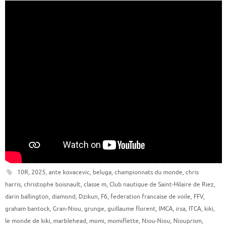
10R
,
2025
,
ante kovacevic
,
beluga
,
championnats du monde
,
chris
harris
,
christophe boisnault
,
classe m
,
Club nautique de Saint-Hilaire de Riez
,
darin ballington
,
diamond
,
Dzikun
,
F6
,
federation francaise de voile
,
FFV
,
graham bantock
,
Gran-Niou
,
grunge
,
guillaume florent
,
IMCA
,
irsa
,
ITCA
,
kiki
,
le monde de kiki
,
marblehead
,
momi
,
momiflette
,
Niou-Niou
,
Niouprism
,