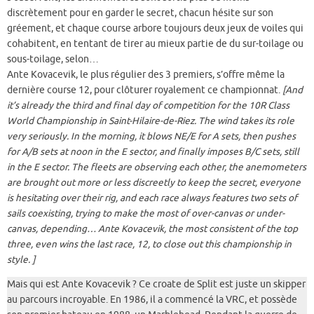
discrètement pour en garder le secret, chacun hésite sur son
gréement, et chaque course arbore toujours deux jeux de voiles qui
cohabitent, en tentant de tirer au mieux partie de du sur-toilage ou
sous-toilage, selon…
Ante Kovacevik, le plus régulier des 3 premiers, s’offre même la
dernière course 12, pour clôturer royalement ce championnat.
[And
it’s already the third and final day of competition for the 10R Class
World Championship in Saint-Hilaire-de-Riez. The wind takes its role
very seriously. In the morning, it blows NE/E for A sets, then pushes
for A/B sets at noon in the E sector, and finally imposes B/C sets, still
in the E sector. The fleets are observing each other, the anemometers
are brought out more or less discreetly to keep the secret, everyone
is hesitating over their rig, and each race always features two sets of
sails coexisting, trying to make the most of over-canvas or under-
canvas, depending… Ante Kovacevik, the most consistent of the top
three, even wins the last race, 12, to close out this championship in
style. ]
Mais qui est Ante Kovacevik ? Ce croate de Split est juste un skipper
au parcours incroyable. En 1986, il a commencé la VRC, et possède