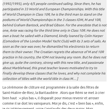
(1992/1995), only 4/5 people continued sailing. Since then, he has
participated in 33 World and European Championships. With this title
of World Champion in Class 10R, he is the third man to stand on the
podiums of World Championships in the 3 classes IOM, M and 10R,
behind Graham Bantock, and Brad Gibson. For the anecdote that is not
one, Ante was racing for the third time only in Class 10R. He does not
own a boat: he sailed with a Diamond, kindly loaned by Colin Harper
(Comodore of the London Model Yacht Club) with its 3 sets of sails. As
soon as the race was over, he dismantled his electronics to return
them to their owner. The Croatian regrets the absence of M and 10R
practice in his country, the IOM not leaving any room. But he does not
give up, quite the contrary, strong with this new title, and passionate
about Marblehead, this great teacher leaves motivated to try to
finally develop these classes that he loves, and why not complete his
collection of titles with the world title in class M… ]
La cérémonie de clôture est programmée à la salle des fêtes de
Saint-Hialire-de-Riez, la Baritaudière . Alors que Rémi se met à crier
bien haut : « plus bas », il disparaît pour mieux revenir et arroser
comme il se doit les vainqueurs. Moi je dis, c’est « bien bas », enfin,
je ris intérieurement, voire j’applaudis des deux mains. Mais