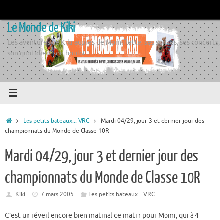
Passer
au
Le Monde de Kiki
contenu
Les aventures de Kiki auprès de Momiflette, ses sorties, ses concerts,
son quotidien, son boulot
Accueil
Les petits bateaux... VRC
Mardi 04/29, jour 3 et dernier jour des
championnats du Monde de Classe 10R
Mardi 04/29, jour 3 et dernier jour des
championnats du Monde de Classe 10R
Kiki
7 mars 2005
Les petits bateaux... VRC
C’est un réveil encore bien matinal ce matin pour Momi, qui à 4