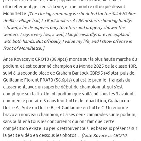
officiellement, je tiens à la vie, et me montre offusqué devant
Momiflette.
[The closing ceremony is scheduled for the Saint-Hialire-
de-Riez village hall, La Baritaudière. As Rémi starts shouting loudly:
« lower, » he disappears only to return and properly shower the
winners. I say, « very low, » well, I laugh inwardly, or even applaud
with both hands. But officially, I value my life, and I show offense in
front of Momiflette. ]
Ante Kovacevic CRO10 (38,4pts) monte sur la plus haute marche du
podium, et est couronné champion du Monde 2025 de la classe 10R,
suivi à la seconde place de Graham Bantock GBR95 (49pts), puis de
Guillaume Florent FRA73 (56,6pts) qui est le premier français du
classement, avec un superbe début de championnat qui s’est
compliqué sur la fin. Un joli podium que voilà, où tous les 3 avaient
commencé par faire 3 dans leur flotte de répartition; Graham en
flotte A , Ante en flotte B , et Guillaume en flotte C. Un énorme
bravo au nouveau champion, et à ses deux camarades sur le podium,
sans oublier à tous les concurrents qui ont fait que cette
compétition existe. Tu peux retrouver tous les bateaux présents sur
la petite vidéo en dessous les photos…
[Ante Kovacevic CRO10