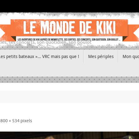
ies, ses concerts, son quotidien, son boulot
Les petits bateaux »… VRC mais pas que !
Mes périples
Mon quo
e
800 × 534
pixels