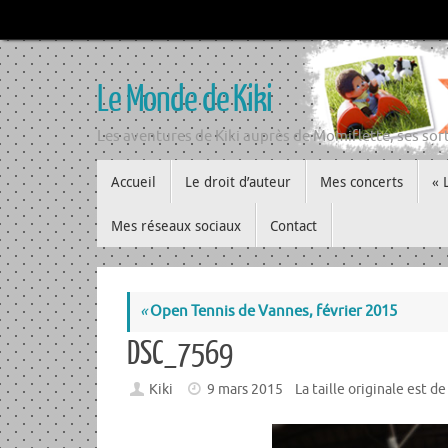
Passer
au
contenu
Le Monde de Kiki
Les aventures de Kiki auprès de Momiflette, ses sort
Passer
Accueil
Le droit d’auteur
Mes concerts
« 
au
contenu
Mes réseaux sociaux
Contact
«
Open Tennis de Vannes, février 2015
DSC_7569
Kiki
9 mars 2015
La taille originale est d