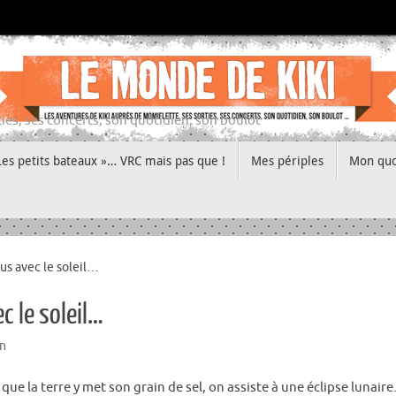
ies, ses concerts, son quotidien, son boulot
Les petits bateaux »… VRC mais pas que !
Mes périples
Mon quo
us avec le soleil…
c le soleil…
n
ue la terre y met son grain de sel, on assiste à une éclipse lunaire.