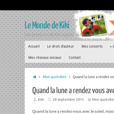
Passer
au
contenu
Le Monde de Kiki
Les aventures de Kiki auprès de Momiflette, ses sort
Passer
Accueil
Le droit d’auteur
Mes concerts
« 
au
contenu
Mes réseaux sociaux
Contact
Accueil
Mon quotidien
Quand la lune a rendez vo
Quand la lune a rendez vous ave
Kiki
28 septembre 2015
Mon quotidie
Quand la lune a rendez-vous avec le soleil, mais q