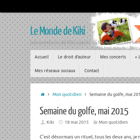
Passer
au
contenu
Le Monde de Kiki
Les aventures de Kiki auprès de Momiflette, ses sort
Passer
Accueil
Le droit d’auteur
Mes concerts
« 
au
contenu
Mes réseaux sociaux
Contact
Accueil
Mon quotidien
Semaine du golfe, mai 20
Semaine du golfe, mai 2015
Kiki
18 mai 2015
Mon quotidien
C’est désormais un rituel, tous les deux ans, j