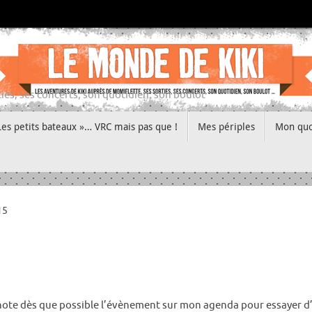
ies, ses concerts, son quotidien, son boulot
Les petits bateaux »… VRC mais pas que !
Mes périples
Mon quo
15
e note dès que possible l’évènement sur mon agenda pour essayer d’e