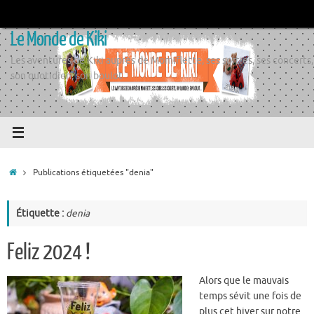
Passer
au
Le Monde de Kiki
contenu
Les aventures de Kiki auprès de Momiflette, ses sorties, ses concerts,
son quotidien, son boulot
Accueil
Publications étiquetées "denia"
Étiquette :
denia
Feliz 2024 !
Alors que le mauvais
temps sévit une fois de
plus cet hiver sur notre