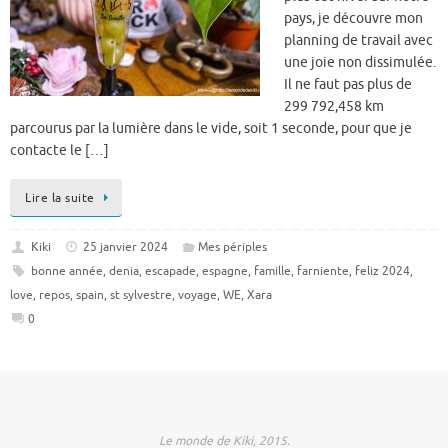
pays, je découvre mon
planning de travail avec
une joie non dissimulée.
Il ne faut pas plus de
299 792,458 km
parcourus par la lumière dans le vide, soit 1 seconde, pour que je
contacte le […]
Lire la suite
Kiki
25 janvier 2024
Mes périples
bonne année
,
denia
,
escapade
,
espagne
,
famille
,
farniente
,
feliz 2024
,
love
,
repos
,
spain
,
st sylvestre
,
voyage
,
WE
,
Xara
0
Le monde de Kiki, 2015.