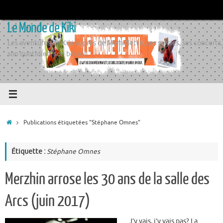
Passer
au
Le Monde de Kiki
contenu
Les aventures de Kiki auprès de Momiflette, ses sorties, ses concerts,
son quotidien, son boulot
Accueil
Publications étiquetées "Stéphane Omnes"
Étiquette :
Stéphane Omnes
Merzhin arrose les 30 ans de la salle des
Arcs (juin 2017)
J’y vais, j’y vais pas? La