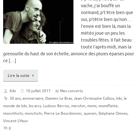
vache, j’ai bouffé un
normand, p’t’être bien que
oui, p’têtre bien qu’non…
l’envie est bien là, mais la
météo joue un peu les
troubles fêtes. Il fait beau
toute l’après-midi, mais la
grenouille du haut de son échelle, annonce des pluies éparses pour
ce […]
Lire la suite
Kiki
10 juillet 2017
Mes concerts
30 ans
,
anniversaire
,
Damien Le Bras
,
Jean-Christophe Colliou
,
kiki
,
le
monde de kiki
,
les arcs
,
Ludovic Berrou
,
merzhin
,
momi
,
momiflette
,
monchhichi
,
monchichi
,
Pierre Le Bourdonnec
,
queven
,
Stéphane Omnes
,
Vincent L'Hour
0