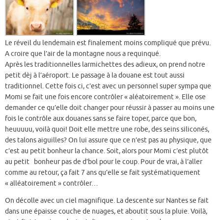
Le réveil du lendemain est finalement moins compliqué que prévu.
A croire que l’air de la montagne nous a requinqué.
Après les traditionnelles larmichettes des adieux, on prend notre
petit dèj à l’aéroport. Le passage à la douane est tout aussi
traditionnel. Cette fois ci, c’est avec un personnel super sympa que
Momi se fait une fois encore contrôler « aléatoirement ». Elle ose
demander ce qu’elle doit changer pour réussir à passer au moins une
fois le contrôle aux douanes sans se faire toper, parce que bon,
heuuuuu, voilà quoi! Doit elle mettre une robe, des seins siliconés,
des talons aiguilles? On lui assure que ce n’est pas au physique, que
c’est au petit bonheur la chance. Soit, alors pour Momi c’est plutôt
au petit bonheur pas de d’bol pour le coup. Pour de vrai, à l’aller
comme au retour, ça fait 7 ans qu’elle se fait systématiquement
« alléatoirement » contrôler…
On décolle avec un ciel magnifique. La descente sur Nantes se fait
dans une épaisse couche de nuages, et aboutit sous la pluie. Voilà,