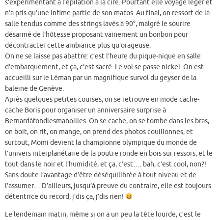
s’expérimentant à l’épilation à la cire. Pourtant elle voyage léger et
n’a pris qu’une infime partie de son matos. Au final, on ressort de la
salle tendus comme des strings lavés à 90°, malgré le sourire
désarmé de l’hôtesse proposant vainement un bonbon pour
décontracter cette ambiance plus qu’orageuse.
On ne se laisse pas abattre: c’est l’heure du pique-nique en salle
d’embarquement, et ça, c’est sacré. Le vol se passe nickel. On est
accueilli sur le Léman par un magnifique survol du geyser de la
baleine de Genève.
Après quelques petites courses, on se retrouve en mode cache-
cache Boris pour organiser un anniversaire surprise à
Bernardàfondlesmanoilles. On se cache, on se tombe dans les bras,
on boit, on rit, on mange, on prend des photos couillonnes, et
surtout, Momi devient la championne olympique du monde de
l’univers interplanétaire de la poutre ronde en bois sur ressors, et le
tout dans le noir et l’humidité, et ça, c’est…. bah, c’est cool, non?!
Sans doute l’avantage d’être déséquilibrée à tout niveau et de
l’assumer… D’ailleurs, jusqu’à preuve du contraire, elle est toujours
détentrice du record, j’dis ça, j’dis rien!
Le lendemain matin, même si on a un peu la tête lourde, c’est le