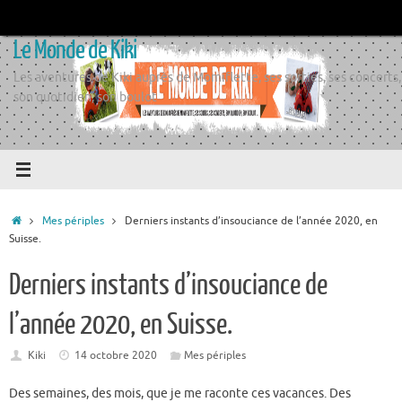
Passer
au
Le Monde de Kiki
contenu
Les aventures de Kiki auprès de Momiflette, ses sorties, ses concerts,
son quotidien, son boulot
Accueil
Mes périples
Derniers instants d’insouciance de l’année 2020, en
Suisse.
Derniers instants d’insouciance de
l’année 2020, en Suisse.
Kiki
14 octobre 2020
Mes périples
Des semaines, des mois, que je me raconte ces vacances. Des