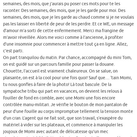
semaines, des mois, que j’aurais pu poser ces mots pour te les
raconter. Des semaines, des mois, que je les garde pour moi. Des
semaines, des mois, que je les garde au chaud comme si je ne voulais
pas les laisser en liberté de peur de les perdre. Et ce WE, un message
d’amour m’a sorti de cette enfermement. Merci ma frangine de
m’avoir réveillée. Alors me voici comme à l’ancienne, à profiter
d’une insomnie pour commencer à mettre tout ça en ligne. Allez,
c’est parti.
On part tranquilou du matin. Par chance, accompagné du mini Tom,
on est guidé sur un parcours famille pour passer la douane.
Chouette, l’accueil est vraiment chaleureux. On se salue, on
plaisante, on est à la cool pour une fois quoi! Sauf que… ‘tain Momi,
tu nous gonfles à faire de la photo! Là tout bascule. De la
sympatoche tribu qui part en vacances, on devient les relous à
fouiller de fond en comble, avec une Momi une fois encore
contrôlée manu-militari. Je vérifie le bouton de mon pantalon de
peur d’une fouille au corps impromptue tellement la tension monte
d’un cran. L’agent qui ne fait soit, que son travail, s’exaspère du
matériel à vider sur les plateaux, et commence à manipuler les
joujoux de Momi avec autant de délicatesse qu’un mec