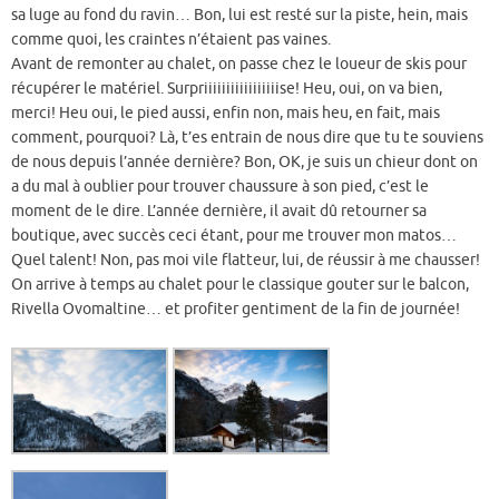
sa luge au fond du ravin… Bon, lui est resté sur la piste, hein, mais
comme quoi, les craintes n’étaient pas vaines.
Avant de remonter au chalet, on passe chez le loueur de skis pour
récupérer le matériel. Surpriiiiiiiiiiiiiiiiise! Heu, oui, on va bien,
merci! Heu oui, le pied aussi, enfin non, mais heu, en fait, mais
comment, pourquoi? Là, t’es entrain de nous dire que tu te souviens
de nous depuis l’année dernière? Bon, OK, je suis un chieur dont on
a du mal à oublier pour trouver chaussure à son pied, c’est le
moment de le dire. L’année dernière, il avait dû retourner sa
boutique, avec succès ceci étant, pour me trouver mon matos…
Quel talent! Non, pas moi vile flatteur, lui, de réussir à me chausser!
On arrive à temps au chalet pour le classique gouter sur le balcon,
Rivella Ovomaltine… et profiter gentiment de la fin de journée!