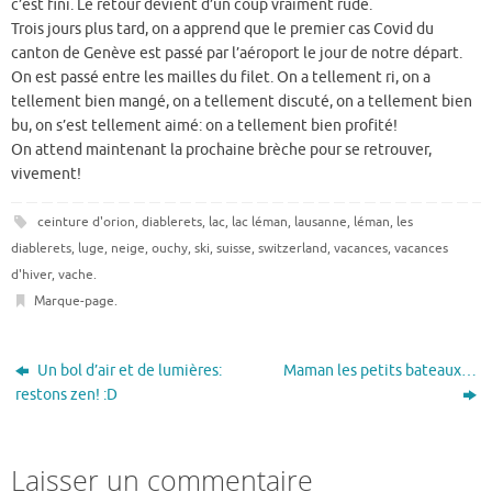
c’est fini. Le retour devient d’un coup vraiment rude.
Trois jours plus tard, on a apprend que le premier cas Covid du
canton de Genève est passé par l’aéroport le jour de notre départ.
On est passé entre les mailles du filet. On a tellement ri, on a
tellement bien mangé, on a tellement discuté, on a tellement bien
bu, on s’est tellement aimé: on a tellement bien profité!
On attend maintenant la prochaine brèche pour se retrouver,
vivement!
ceinture d'orion
,
diablerets
,
lac
,
lac léman
,
lausanne
,
léman
,
les
diablerets
,
luge
,
neige
,
ouchy
,
ski
,
suisse
,
switzerland
,
vacances
,
vacances
d'hiver
,
vache
.
Marque-page
.
Un bol d’air et de lumières:
Maman les petits bateaux…
restons zen! :D
Laisser un commentaire