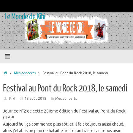
Passer
au
Le Monde de Kiki
contenu
Les aventures de Kiki auprès de Momiflette, ses sorties, ses concerts,
son quotidien, son boulot
Accueil
Mes concerts
Festival au Pont du Rock 2018, le samedi
Festival au Pont du Rock 2018, le samedi
Kiki
13 août 2018
Mes concerts
Journée N°2 de cette 28ième édition du Festival au Pont du Rock:
CLAP!
Aujourd’hui, ça commence plus tôt, et il fait toujours aussi chaud,
alors j’établis un plan de bataille: rester au frais et au repos avant