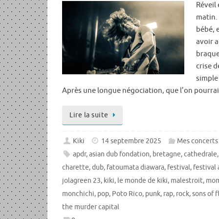
Réveil
matin.
bébé, 
avoir a
braque
crise 
simple 
Après une longue négociation, que l’on pourra
Lire la suite
Kiki
14 septembre 2025
Mes concerts
apdr
,
asian dub fondation
,
bretagne
,
cathedrale
charette
,
dub
,
fatoumata diawara
,
festival
,
festival
jolagreen 23
,
kiki
,
le monde de kiki
,
malestroit
,
mom
monchichi
,
pop
,
Poto Rico
,
punk
,
rap
,
rock
,
sons of f
the murder capital