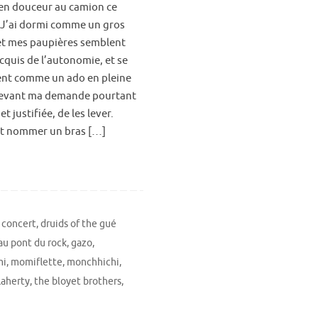
 en douceur au camion ce
 J’ai dormi comme un gros
et mes paupières semblent
cquis de l’autonomie, et se
nt comme un ado en pleine
devant ma demande pourtant
et justifiée, de les lever.
it nommer un bras […]
,
concert
,
druids of the gué
 au pont du rock
,
gazo
,
i
,
momiflette
,
monchhichi
,
laherty
,
the bloyet brothers
,