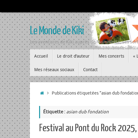
Passer
au
contenu
Le Monde de Kiki
Les aventures de Kiki auprès de Momiflette, ses sort
Passer
Accueil
Le droit d’auteur
Mes concerts
« 
au
contenu
Mes réseaux sociaux
Contact
Accueil
Publications étiquetées "asian dub fondatio
Étiquette :
asian dub fondation
Festival au Pont du Rock 2025,