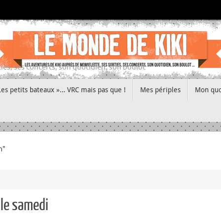
ies, ses concerts, son quotidien, son boulot
Les petits bateaux »… VRC mais pas que !
Mes périples
Mon quo
n"
 le samedi