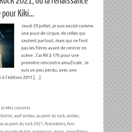
 Rock 2021, où la renaissance
e pour Kiki…
Jeudi 29 juillet, je suis excité comme
une puce de cirque, de celles qui
sautent partout, mais qui ne font
pas les fières avant de rentrer en
scène. J’ai RV à 17h pour une
première rencontre amuZicale. Je
suis un peu perdu, avec une
 à l’édition 2011 […]
Mes concerts
ebotini
,
asaf avidan
,
au pont du rock
,
avidan
,
val au pont du rock 2021
,
festivaliers
,
feu!
,
le monde de kiki
,
malestroit
,
momi
,
momiflette
,