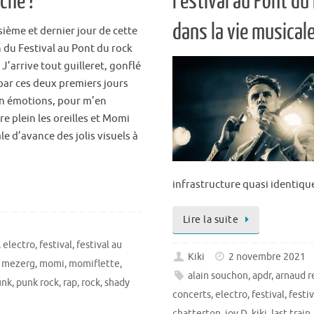
che !
Festival au Pont du
dans la vie musical
sième et dernier jour de cette
n du Festival au Pont du rock
’arrive tout guilleret, gonflé
 par ces deux premiers jours
en émotions, pour m’en
e plein les oreilles et Momi
le d’avance des jolis visuels à
infrastructure quasi identique
Lire la suite
,
electro
,
festival
,
festival au
Kiki
2 novembre 2021
,
mezerg
,
momi
,
momiflette
,
alain souchon
,
apdr
,
arnaud r
unk
,
punk rock
,
rap
,
rock
,
shady
concerts
,
electro
,
festival
,
festi
chatterton
,
joy.D
,
kiki
,
last train