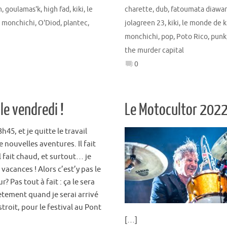
n
,
goulamas'k
,
high fad
,
kiki
,
le
charette
,
dub
,
fatoumata diawar
,
monchichi
,
O'Diod
,
plantec
,
jolagreen 23
,
kiki
,
le monde de k
monchichi
,
pop
,
Poto Rico
,
punk
the murder capital
0
le vendredi !
Le Motocultor 2022 
13h45, et je quitte le travail
 nouvelles aventures. Il fait
l fait chaud, et surtout… je
 vacances ! Alors c’est’y pas le
? Pas tout à fait : ça le sera
tement quand je serai arrivé
troit, pour le festival au Pont
[…]