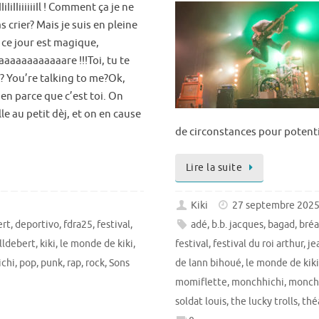
IiIiIIiiiiiiIl ! Comment ça je ne
s crier? Mais je suis en pleine
 ce jour est magique,
aaaaaaaaaaaare !!!Toi, tu te
? You’re talking to me?Ok,
ien parce que c’est toi. On
lle au petit dèj, et on en cause
de circonstances pour potenti
Lire la suite
Kiki
27 septembre 202
ert
,
deportivo
,
fdra25
,
festival
,
adé
,
b.b. jacques
,
bagad
,
bréa
lldebert
,
kiki
,
le monde de kiki
,
festival
,
festival du roi arthur
,
je
chi
,
pop
,
punk
,
rap
,
rock
,
Sons
de lann bihoué
,
le monde de kiki
momiflette
,
monchhichi
,
monch
soldat louis
,
the lucky trolls
,
thé