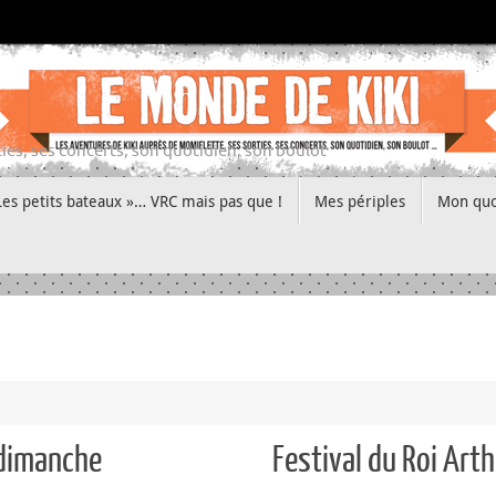
ies, ses concerts, son quotidien, son boulot
Les petits bateaux »… VRC mais pas que !
Mes périples
Mon quo
 dimanche
Festival du Roi Art