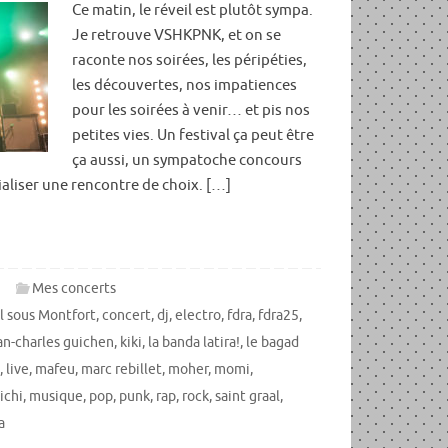
Ce matin, le réveil est plutôt sympa.
Je retrouve VSHKPNK, et on se
raconte nos soirées, les péripéties,
les découvertes, nos impatiences
pour les soirées à venir… et pis nos
petites vies. Un festival ça peut être
ça aussi, un sympatoche concours
aliser une rencontre de choix. […]
5
Mes concerts
l sous Montfort
,
concert
,
dj
,
electro
,
fdra
,
fdra25
,
an-charles guichen
,
kiki
,
la banda latira!
,
le bagad
,
live
,
mafeu
,
marc rebillet
,
moher
,
momi
,
ichi
,
musique
,
pop
,
punk
,
rap
,
rock
,
saint graal
,
a