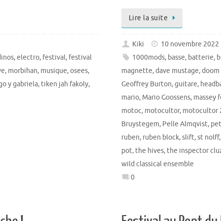
Lire la suite
Kiki
10 novembre 2022
dinos
,
electro
,
festival
,
festival
1000mods
,
basse
,
batterie
,
b
ve
,
morbihan
,
musique
,
osees
,
magnette
,
dave mustage
,
doom 
go y gabriela
,
tiken jah fakoly
,
Geoffrey Burton
,
guitare
,
headb
mario
,
Mario Goossens
,
massey 
motoc
,
motocultor
,
motocultor
Bruystegem
,
Pelle Almqvist
,
pet
ruben
,
ruben block
,
slift
,
st nolff
pot
,
the hives
,
the inspector clu
wild classical ensemble
0