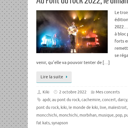
Au Pont du rock 2022, le diman
Le troi
éditio
2022… J
à bloc
forts 
remettr
se réga
venir, qu’elle va pouvoir tenter de […]
Lire la suite
Kiki
2 octobre 2022
Mes concerts
apdr
,
au pont du rock
,
cachemire
,
concert
,
darcy
pont du rock
,
kiki
,
le monde de kiki
,
live
,
malestroit
moncchichi
,
monchichi
,
morbihan
,
musique
,
pop
,
p
fat kats
,
synapson