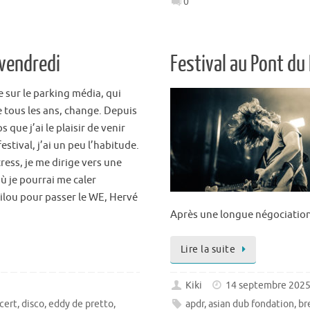
0
 vendredi
Festival au Pont du
e sur le parking média, qui
tous les ans, change. Depuis
s que j’ai le plaisir de venir
festival, j’ai un peu l’habitude.
ress, je me dirige vers une
ù je pourrai me caler
ilou pour passer le WE, Hervé
Après une longue négociation
Lire la suite
Kiki
14 septembre 202
cert
,
disco
,
eddy de pretto
,
apdr
,
asian dub fondation
,
br