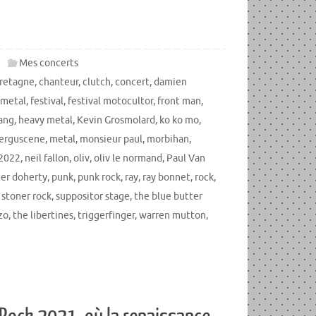
Mes concerts
retagne
,
chanteur
,
clutch
,
concert
,
damien
metal
,
festival
,
festival motocultor
,
front man
,
ang
,
heavy metal
,
Kevin Grosmolard
,
ko ko mo
,
ferguscene
,
metal
,
monsieur paul
,
morbihan
,
 2022
,
neil fallon
,
oliv
,
oliv le normand
,
Paul Van
er doherty
,
punk
,
punk rock
,
ray
,
ray bonnet
,
rock
,
,
stoner rock
,
suppositor stage
,
the blue butter
zo
,
the libertines
,
triggerfinger
,
warren mutton
,