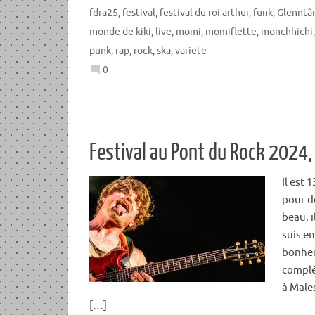
fdra25
,
festival
,
festival du roi arthur
,
funk
,
Glenntã
monde de kiki
,
live
,
momi
,
momiflette
,
monchhichi
punk
,
rap
,
rock
,
ska
,
variete
0
Festival au Pont du Rock 2024, 
Il est 
pour de
beau, i
suis en
bonheur
complè
à Males
[…]