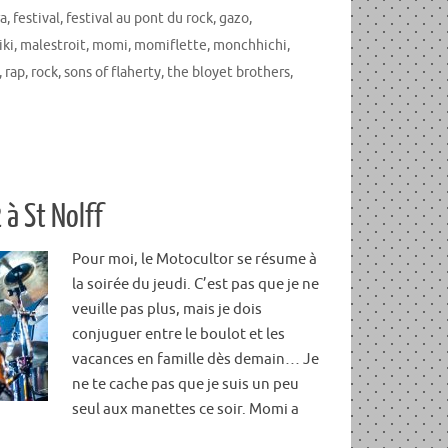
a
,
festival
,
festival au pont du rock
,
gazo
,
iki
,
malestroit
,
momi
,
momiflette
,
monchhichi
,
,
rap
,
rock
,
sons of flaherty
,
the bloyet brothers
,
à St Nolff
Pour moi, le Motocultor se résume à
la soirée du jeudi. C’est pas que je ne
veuille pas plus, mais je dois
conjuguer entre le boulot et les
vacances en famille dès demain… Je
ne te cache pas que je suis un peu
seul aux manettes ce soir. Momi a