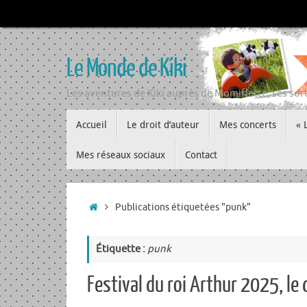
Passer
au
contenu
Le Monde de Kiki
Les aventures de Kiki auprès de Momiflette, ses sort
Passer
Accueil
Le droit d’auteur
Mes concerts
« 
au
contenu
Mes réseaux sociaux
Contact
Accueil
Publications étiquetées "punk"
Étiquette :
punk
Festival du roi Arthur 2025, le