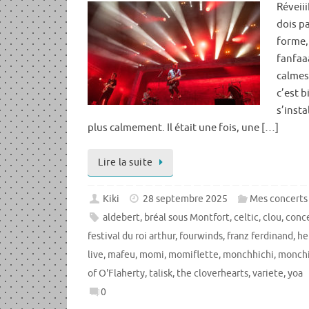
RéveiiiI
dois pa
forme,
fanfaa
calmes
c’est b
s’insta
plus calmement. Il était une fois, une […]
Lire la suite
Kiki
28 septembre 2025
Mes concerts
aldebert
,
bréal sous Montfort
,
celtic
,
clou
,
conc
festival du roi arthur
,
fourwinds
,
franz ferdinand
,
he
live
,
mafeu
,
momi
,
momiflette
,
monchhichi
,
monchi
of O'Flaherty
,
talisk
,
the cloverhearts
,
variete
,
yoa
0