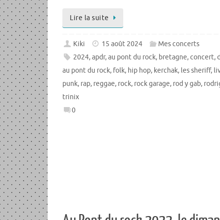
Lire la suite
Kiki
15 août 2024
Mes concerts
2024
,
apdr
,
au pont du rock
,
bretagne
,
concert
,
au pont du rock
,
folk
,
hip hop
,
kerchak
,
les sheriff
,
li
punk
,
rap
,
reggae
,
rock
,
rock garage
,
rod y gab
,
rodri
trinix
0