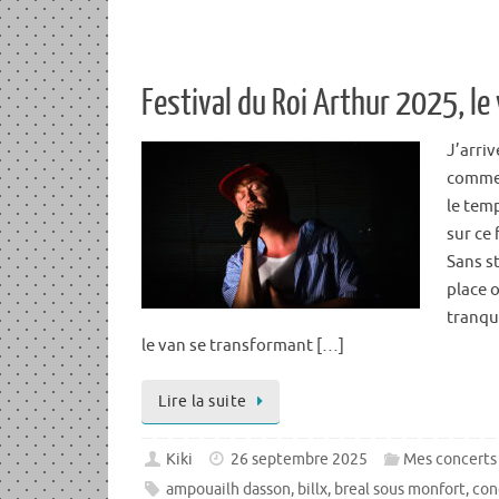
Festival du Roi Arthur 2025, le
J’arriv
comme 
le temp
sur ce 
Sans st
place o
tranqu
le van se transformant […]
Lire la suite
Kiki
26 septembre 2025
Mes concerts
ampouailh dasson
,
billx
,
breal sous monfort
,
con