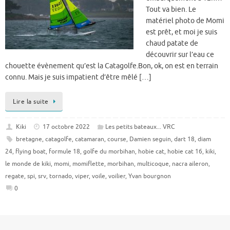
Tout va bien. Le
matériel photo de Momi
est prêt, et moi je suis
chaud patate de
découvrir sur l’eau ce
chouette évènement qu’est la Catagolfe.Bon, ok, on est en terrain
connu. Mais je suis impatient d’être mêlé […]
Lire la suite
Kiki
17 octobre 2022
Les petits bateaux... VRC
bretagne
,
catagolfe
,
catamaran
,
course
,
Damien seguin
,
dart 18
,
diam
24
,
flying boat
,
formule 18
,
golfe du morbihan
,
hobie cat
,
hobie cat 16
,
kiki
,
le monde de kiki
,
momi
,
momiflette
,
morbihan
,
multicoque
,
nacra aileron
,
regate
,
spi
,
srv
,
tornado
,
viper
,
voile
,
voilier
,
Yvan bourgnon
0