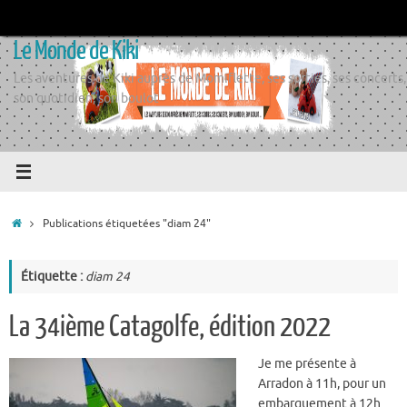
Passer
au
Le Monde de Kiki
contenu
Les aventures de Kiki auprès de Momiflette, ses sorties, ses concerts,
son quotidien, son boulot
Accueil
Publications étiquetées "diam 24"
Étiquette :
diam 24
La 34ième Catagolfe, édition 2022
Je me présente à
Arradon à 11h, pour un
embarquement à 12h…