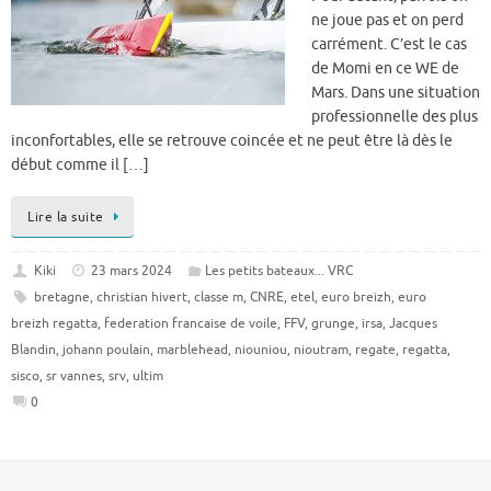
ne joue pas et on perd
carrément. C’est le cas
de Momi en ce WE de
Mars. Dans une situation
professionnelle des plus
inconfortables, elle se retrouve coincée et ne peut être là dès le
début comme il […]
Lire la suite
Kiki
23 mars 2024
Les petits bateaux... VRC
bretagne
,
christian hivert
,
classe m
,
CNRE
,
etel
,
euro breizh
,
euro
breizh regatta
,
federation francaise de voile
,
FFV
,
grunge
,
irsa
,
Jacques
Blandin
,
johann poulain
,
marblehead
,
niouniou
,
nioutram
,
regate
,
regatta
,
sisco
,
sr vannes
,
srv
,
ultim
0