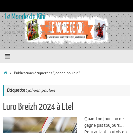
Passer
au
Le Monde de Kiki
contenu
Les aventures de Kiki auprès de Momiflette, ses sorties, ses concerts,
son quotidien, son boulot
Accueil
Publications étiquetées "johann poulain"
Étiquette :
johann poulain
Euro Breizh 2024 à Etel
Quand on joue, on ne
gagne pas toujours…
Pour autant, parfois on