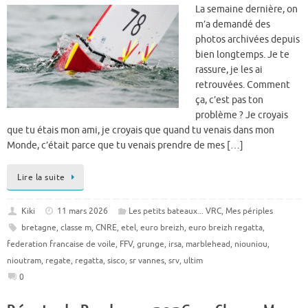
La semaine dernière, on
m’a demandé des
photos archivées depuis
bien longtemps. Je te
rassure, je les ai
retrouvées. Comment
ça, c’est pas ton
problème ? Je croyais
que tu étais mon ami, je croyais que quand tu venais dans mon
Monde, c’était parce que tu venais prendre de mes […]
Lire la suite
Kiki
11 mars 2026
Les petits bateaux... VRC
,
Mes périples
bretagne
,
classe m
,
CNRE
,
etel
,
euro breizh
,
euro breizh regatta
,
federation francaise de voile
,
FFV
,
grunge
,
irsa
,
marblehead
,
niouniou
,
nioutram
,
regate
,
regatta
,
sisco
,
sr vannes
,
srv
,
ultim
0