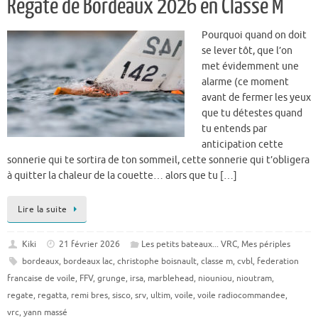
Régate de Bordeaux 2026 en Classe M
Pourquoi quand on doit
se lever tôt, que l’on
met évidemment une
alarme (ce moment
avant de fermer les yeux
que tu détestes quand
tu entends par
anticipation cette
sonnerie qui te sortira de ton sommeil, cette sonnerie qui t’obligera
à quitter la chaleur de la couette… alors que tu […]
Lire la suite
Kiki
21 février 2026
Les petits bateaux... VRC
,
Mes périples
bordeaux
,
bordeaux lac
,
christophe boisnault
,
classe m
,
cvbl
,
federation
francaise de voile
,
FFV
,
grunge
,
irsa
,
marblehead
,
niouniou
,
nioutram
,
regate
,
regatta
,
remi bres
,
sisco
,
srv
,
ultim
,
voile
,
voile radiocommandee
,
vrc
,
yann massé