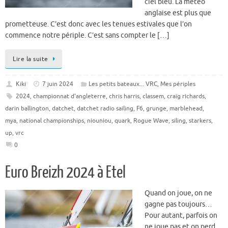
ciel bleu. La météo
anglaise est plus que
prometteuse. C’est donc avec les tenues estivales que l’on
commence notre périple. C’est sans compter le […]
Lire la suite
Kiki
7 juin 2024
Les petits bateaux... VRC
,
Mes périples
2024
,
championnat d'angleterre
,
chris harris
,
classem
,
craig richards
,
darin ballington
,
datchet
,
datchet radio sailing
,
F6
,
grunge
,
marblehead
,
mya
,
national championships
,
niouniou
,
quark
,
Rogue Wave
,
siling
,
starkers
,
up
,
vrc
0
Euro Breizh 2024 à Etel
Quand on joue, on ne
gagne pas toujours…
Pour autant, parfois on
ne joue pas et on perd