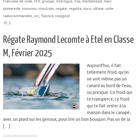
francaise de voile
,
FFV
,
grunge
,
interligue
,
irsa
,
marblehead
,
marc
pomarede
,
niouniou
,
nioutram
,
regate
,
regatta
,
sisco
,
ultime
,
voile
radiocommandee
,
vrc
,
Yannick rossignol
3
Régate Raymond Lecomte à Etel en Classe
M, Février 2025
Aujourd’hui, il fait
tellement froid, qu’on
ne voit même pas un
canard au bord de l’eau,
ou presque. Ce froid qui
te transperce, ce froid
qui te fait rester à la
maison dans le canapé,
avec un plaid sur les genoux, pour lire un bon bouquin. Pas un de la
[…]