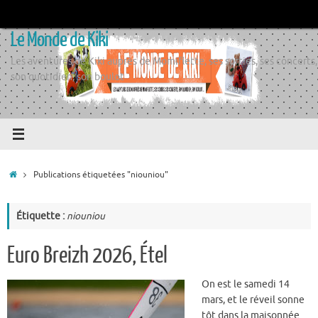
Passer
au
Le Monde de Kiki
contenu
Les aventures de Kiki auprès de Momiflette, ses sorties, ses concerts,
son quotidien, son boulot
Accueil
Publications étiquetées "niouniou"
Étiquette :
niouniou
Euro Breizh 2026, Étel
On est le samedi 14
mars, et le réveil sonne
tôt dans la maisonnée.