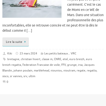
carrément. C’est le cas
de Momi en ce WE de
Mars. Dans une situation
professionnelle des plus
inconfortables, elle se retrouve coincée et ne peut être là dès le
début comme il […]
Lire la suite
Kiki
23 mars 2024
Les petits bateaux... VRC
bretagne
,
christian hivert
,
classe m
,
CNRE
,
etel
,
euro breizh
,
euro
breizh regatta
,
federation francaise de voile
,
FFV
,
grunge
,
irsa
,
Jacques
Blandin
,
johann poulain
,
marblehead
,
niouniou
,
nioutram
,
regate
,
regatta
,
sisco
,
sr vannes
,
srv
,
ultim
0