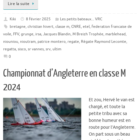
Lire la suite
Kiki
8 février 2025
Les petits bateaux... VRC
bretagne
,
christian hivert
,
classe m
,
CNRE
,
etel
,
federation francaise de
voile
,
FFV
,
grunge
,
irsa
,
Jacques Blandin
,
M Breizh Trophée
,
marblehead
,
niouniou
,
nioutram
,
patrice montero
,
regate
,
Régate Raymond Lecomte
,
regatta
,
sisco
,
sr vannes
,
srv
,
ultim
0
Championnat d’Angleterre en classe M
2024
Et zou, Hervé le van est
chargé, et toute la
petite tribu avec sa
bonne humeur est en
route pour l’Angleterre.
On part sous un beau