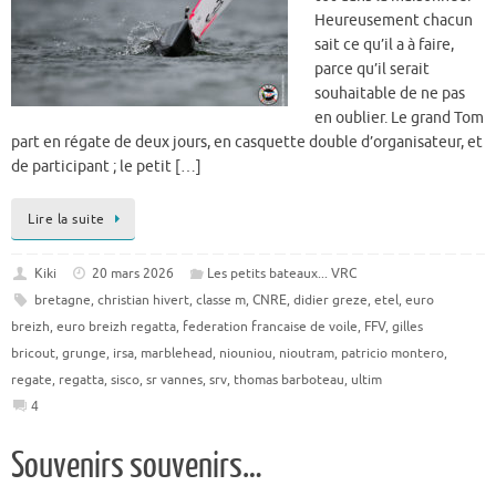
Heureusement chacun
sait ce qu’il a à faire,
parce qu’il serait
souhaitable de ne pas
en oublier. Le grand Tom
part en régate de deux jours, en casquette double d’organisateur, et
de participant ; le petit […]
Lire la suite
Kiki
20 mars 2026
Les petits bateaux... VRC
bretagne
,
christian hivert
,
classe m
,
CNRE
,
didier greze
,
etel
,
euro
breizh
,
euro breizh regatta
,
federation francaise de voile
,
FFV
,
gilles
bricout
,
grunge
,
irsa
,
marblehead
,
niouniou
,
nioutram
,
patricio montero
,
regate
,
regatta
,
sisco
,
sr vannes
,
srv
,
thomas barboteau
,
ultim
4
Souvenirs souvenirs…