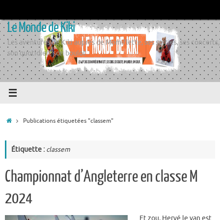
Passer
au
Le Monde de Kiki
contenu
Les aventures de Kiki auprès de Momiflette, ses sorties, ses concerts,
son quotidien, son boulot
Accueil
Publications étiquetées "classem"
Étiquette :
classem
Championnat d’Angleterre en classe M
2024
Et zou, Hervé le van est