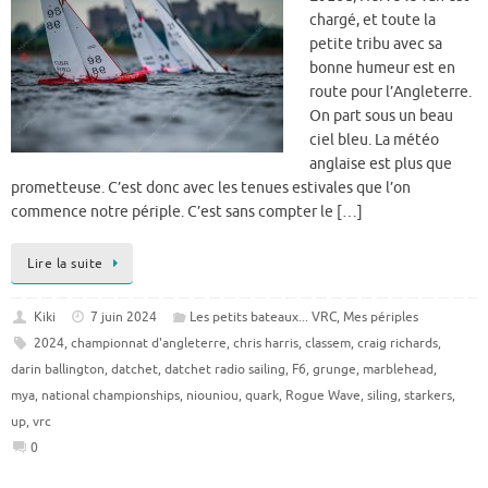
chargé, et toute la
petite tribu avec sa
bonne humeur est en
route pour l’Angleterre.
On part sous un beau
ciel bleu. La météo
anglaise est plus que
prometteuse. C’est donc avec les tenues estivales que l’on
commence notre périple. C’est sans compter le […]
Lire la suite
Kiki
7 juin 2024
Les petits bateaux... VRC
,
Mes périples
2024
,
championnat d'angleterre
,
chris harris
,
classem
,
craig richards
,
darin ballington
,
datchet
,
datchet radio sailing
,
F6
,
grunge
,
marblehead
,
mya
,
national championships
,
niouniou
,
quark
,
Rogue Wave
,
siling
,
starkers
,
up
,
vrc
0