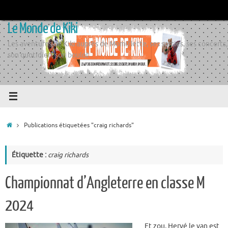
Passer
au
Le Monde de Kiki
contenu
Les aventures de Kiki auprès de Momiflette, ses sorties, ses concerts,
son quotidien, son boulot
Accueil
Publications étiquetées "craig richards"
Étiquette :
craig richards
Championnat d’Angleterre en classe M
2024
Et zou, Hervé le van est