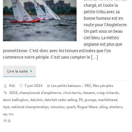
chargé, et toute la
petite tribu avec sa
bonne humeur est en
route pour l’Angleterre.
On part sous un beau
ciel bleu. La météo
anglaise est plus que
prometteuse. C’est donc avec les tenues estivales que l’on
commence notre périple. C’est sans compter le […]
Lire la suite
Kiki
7 juin 2024
Les petits bateaux... VRC
,
Mes périples
2024
,
championnat d'angleterre
,
chris harris
,
classem
,
craig richards
,
darin ballington
,
datchet
,
datchet radio sailing
,
F6
,
grunge
,
marblehead
,
mya
,
national championships
,
niouniou
,
quark
,
Rogue Wave
,
siling
,
starkers
,
up
,
vrc
0