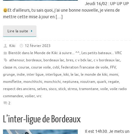
Jeudi 16/02 : UP UP UP
Et d’ailleurs, tu sais quoi, j’ai une bonne nouvelle, je viens de
mettre cette mise à jour en […]
Lire la suite
Kiki
12 février 2023
Bientôt dans le Monde de Kiki: à suivre... ^^
,
Les petits bateaux... VRC
athenour
,
bordeaux
,
bordeaux lac
,
bres
,
c v bdx lac
,
c v bordeaux lac
,
classe m
,
course
,
course voile
,
cvbl
,
federation francaise de voile
,
FFV
,
grunge
,
indie
,
inter ligue
,
interligue
,
kiki
,
le lac
,
le monde de kiki
,
momi
,
momiflette
,
monchhichi
,
monchichi
,
neptunea
,
nioutram
,
quark
,
regate
,
respect des anciens
,
selves
,
sisco
,
stick
,
stress
,
tramontane
,
voile
,
voile radio
commandee
,
voilier
,
vrc
2
L’inter-ligue de Bordeaux
Il est 14h30. Je mets un