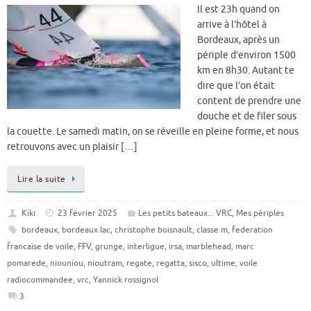
Il est 23h quand on
arrive à l’hôtel à
Bordeaux, après un
périple d’environ 1500
km en 8h30. Autant te
dire que l’on était
content de prendre une
douche et de filer sous
la couette. Le samedi matin, on se réveille en pleine forme, et nous
retrouvons avec un plaisir […]
Lire la suite
Kiki
23 février 2025
Les petits bateaux... VRC
,
Mes périples
bordeaux
,
bordeaux lac
,
christophe boisnault
,
classe m
,
federation
francaise de voile
,
FFV
,
grunge
,
interligue
,
irsa
,
marblehead
,
marc
pomarede
,
niouniou
,
nioutram
,
regate
,
regatta
,
sisco
,
ultime
,
voile
radiocommandee
,
vrc
,
Yannick rossignol
3