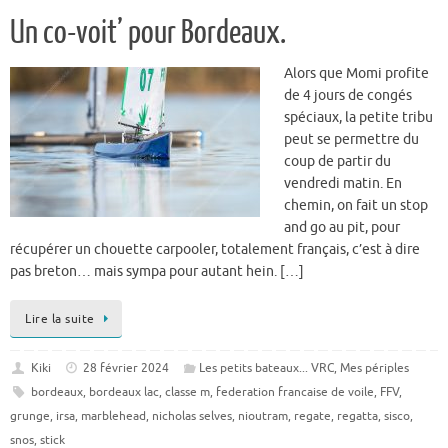
Un co-voit’ pour Bordeaux.
Alors que Momi profite
de 4 jours de congés
spéciaux, la petite tribu
peut se permettre du
coup de partir du
vendredi matin. En
chemin, on fait un stop
and go au pit, pour
récupérer un chouette carpooler, totalement français, c’est à dire
pas breton… mais sympa pour autant hein. […]
Lire la suite
Kiki
28 février 2024
Les petits bateaux... VRC
,
Mes périples
bordeaux
,
bordeaux lac
,
classe m
,
federation francaise de voile
,
FFV
,
grunge
,
irsa
,
marblehead
,
nicholas selves
,
nioutram
,
regate
,
regatta
,
sisco
,
snos
,
stick