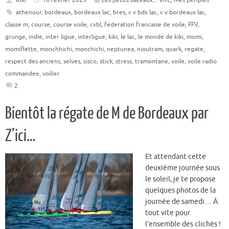
Kiki
16 février 2023
Les petits bateaux... VRC
,
Mes périples
athenour
,
bordeaux
,
bordeaux lac
,
bres
,
c v bdx lac
,
c v bordeaux lac
,
classe m
,
course
,
course voile
,
cvbl
,
federation francaise de voile
,
FFV
,
grunge
,
indie
,
inter ligue
,
interligue
,
kiki
,
le lac
,
le monde de kiki
,
momi
,
momiflette
,
monchhichi
,
monchichi
,
neptunea
,
nioutram
,
quark
,
regate
,
respect des anciens
,
selves
,
sisco
,
stick
,
stress
,
tramontane
,
voile
,
voile radio
commandee
,
voilier
2
Bientôt la régate de M de Bordeaux par
Z’ici…
Et attendant cette
deuxième journée sous
le soleil, je te propose
quelques photos de la
journée de samedi… À
tout vite pour
l’ensemble des clichés !