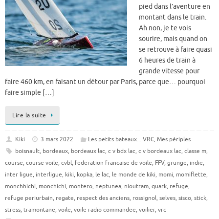
pied dans l’aventure en
montant dans le train.
Ah non, je te vois
sourire, mais quand on
se retrouve à faire quasi
6 heures de train à
grande vitesse pour
faire 460 km, en faisant un détour par Paris, parce que… pourquoi
faire simple […]
Lire la suite
Kiki
3 mars 2022
Les petits bateaux... VRC
,
Mes périples
boisnault
,
bordeaux
,
bordeaux lac
,
c v bdx lac
,
c v bordeaux lac
,
classe m
,
course
,
course voile
,
cvbl
,
federation francaise de voile
,
FFV
,
grunge
,
indie
,
inter ligue
,
interligue
,
kiki
,
kopka
,
le lac
,
le monde de kiki
,
momi
,
momiflette
,
monchhichi
,
monchichi
,
montero
,
neptunea
,
nioutram
,
quark
,
refuge
,
refuge periurbain
,
regate
,
respect des anciens
,
rossignol
,
selves
,
sisco
,
stick
,
stress
,
tramontane
,
voile
,
voile radio commandee
,
voilier
,
vrc