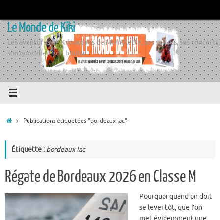
Passer
au
Le Monde de Kiki
contenu
Les aventures de Kiki auprès de Momiflette, ses sorties, ses concerts,
son quotidien, son boulot
Accueil
Publications étiquetées "bordeaux lac"
Étiquette :
bordeaux lac
Régate de Bordeaux 2026 en Classe M
Pourquoi quand on doit
se lever tôt, que l’on
met évidemment une