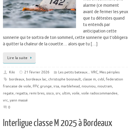
alarme (ce moment
avant de fermer les yeux
que tu détestes quand
tu entends par
anticipation cette
sonnerie qui te sortira de ton sommeil, cette sonnerie qui t’obligera
à quitter la chaleur de la couette… alors que tu […]
Lire la suite
Kiki
21 février 2026
Les petits bateaux... VRC
,
Mes périples
bordeaux
,
bordeaux lac
,
christophe boisnault
,
classe m
,
cvbl
,
federation
francaise de voile
,
FFV
,
grunge
,
irsa
,
marblehead
,
niouniou
,
nioutram
,
regate
,
regatta
,
remi bres
,
sisco
,
srv
,
ultim
,
voile
,
voile radiocommandee
,
vrc
,
yann massé
0
Interligue classe M 2025 à Bordeaux