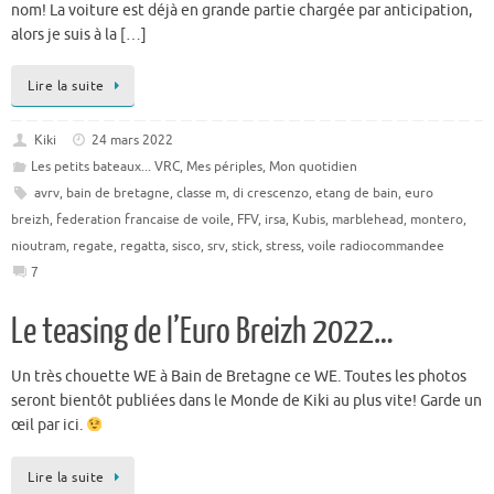
nom! La voiture est déjà en grande partie chargée par anticipation,
alors je suis à la […]
Lire la suite
Kiki
24 mars 2022
Les petits bateaux... VRC
,
Mes périples
,
Mon quotidien
avrv
,
bain de bretagne
,
classe m
,
di crescenzo
,
etang de bain
,
euro
breizh
,
federation francaise de voile
,
FFV
,
irsa
,
Kubis
,
marblehead
,
montero
,
nioutram
,
regate
,
regatta
,
sisco
,
srv
,
stick
,
stress
,
voile radiocommandee
7
Le teasing de l’Euro Breizh 2022…
Un très chouette WE à Bain de Bretagne ce WE. Toutes les photos
seront bientôt publiées dans le Monde de Kiki au plus vite! Garde un
œil par ici.
Lire la suite