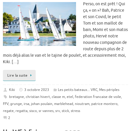
Perso, on est prêt ! Qui
ça, « on »? Bah, Patrice
et son Covid, le petit
Tom et son maillot de
bain, Momi et son matos
photo, Hervé notre
nouveau compagnon de
route depuis plus de 2
mois déjà alias le van et le tajine de poulet, et accessoirement moi,
Kiki. […]
Lire la suite
Kiki
3 octobre 2023
Les petits bateaux... VRC
,
Mes périples
bretagne
,
christian hivert
,
classe m
,
etel
,
federation francaise de voile
,
FFV
,
grunge
,
irsa
,
johan poulain
,
marblehead
,
nioutram
,
patrice montero
,
regate
,
regatta
,
sisco
,
sr vannes
,
srv
,
stick
,
stress
2