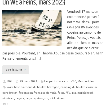
Un WE à Feins, mars 2023
Vendredi 17 mars, on
commence à penser à
notre WE dans 8 jours.
On a pris RV avec des
copains au camping de
Feins. Perso, je voulais
aller en Théorie, mais on
m’a dit que ce n’était
pas possible. Pourtant, en Théorie, tout se passe toujours bien, nan?
Renseignements pris, […]
Lire la suite
Kiki
29 mars 2023
Les petits bateaux... VRC
,
Mes périples
avrv
,
base nautique du boulet
,
bretagne
,
camping du boulet
,
classe m
,
euro breizh
,
federation francaise de voile
,
feins
,
FFV
,
irsa
,
marblehead
,
nioutram
,
regate
,
regatta
,
sisco
,
srv
,
stick
,
stress
3