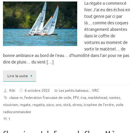
La régate a commencé
hier. J’ai eu des échos en
tout genre par ci par
là… comme des coques
étrangement absentes
dans le coffre de
voitures au moment de
sortir le matériel… de
bonne ambiance au bord de l’eau… d’humidité dans l’air pour ne pas
dire de pluie… du vent […]
Lire la suite
Kiki
6 octobre 2022
Les petits bateaux... VRC
classe m
,
federation francaise de voile
,
FFV
,
irsa
,
marblehead
,
nantes
,
nioutram
,
regate
,
regatta
,
sisco
,
sno
,
stick
,
stress
,
trophee de l'erdre
,
voile
radiocommandee
1