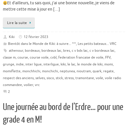
Et d’ailleurs, tu sais quoi, j’ai une bonne nouvelle, je viens de
mettre cette mise à jour en […]
Lire la suite
Kiki
12 février 2023
Bientôt dans le Monde de Kiki: à suivre... ^^
,
Les petits bateaux... VRC
athenour
,
bordeaux
,
bordeaux lac
,
bres
,
c v bdx lac
,
c v bordeaux lac
,
classe m
,
course
,
course voile
,
cvbl
,
federation francaise de voile
,
FFV
,
grunge
,
indie
,
inter ligue
,
interligue
,
kiki
,
le lac
,
le monde de kiki
,
momi
,
momiflette
,
monchhichi
,
monchichi
,
neptunea
,
nioutram
,
quark
,
regate
,
respect des anciens
,
selves
,
sisco
,
stick
,
stress
,
tramontane
,
voile
,
voile radio
commandee
,
voilier
,
vrc
2
Une journée au bord de l’Erdre… pour une
grade 4 en M!