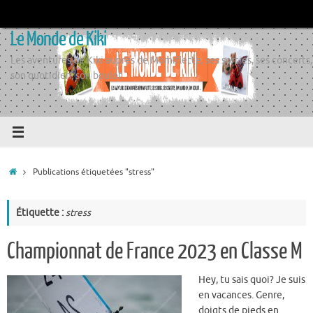
Passer
au
Le Monde de Kiki
contenu
Les aventures de Kiki auprès de Momiflette, ses sorties, ses concerts,
son quotidien, son boulot
Accueil
Publications étiquetées "stress"
Étiquette :
stress
Championnat de France 2023 en Classe M
Hey, tu sais quoi? Je suis
en vacances. Genre,
doigts de pieds en