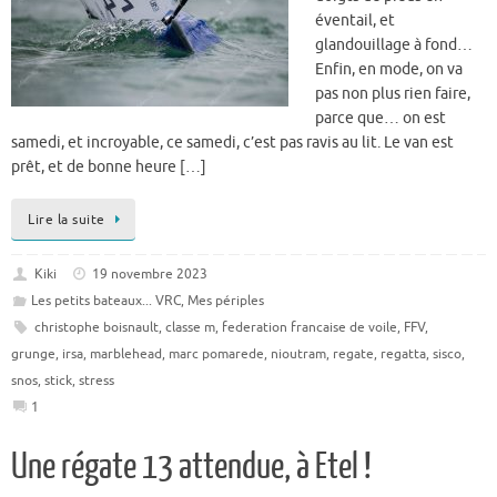
éventail, et
glandouillage à fond…
Enfin, en mode, on va
pas non plus rien faire,
parce que… on est
samedi, et incroyable, ce samedi, c’est pas ravis au lit. Le van est
prêt, et de bonne heure […]
Lire la suite
Kiki
19 novembre 2023
Les petits bateaux... VRC
,
Mes périples
christophe boisnault
,
classe m
,
federation francaise de voile
,
FFV
,
grunge
,
irsa
,
marblehead
,
marc pomarede
,
nioutram
,
regate
,
regatta
,
sisco
,
snos
,
stick
,
stress
1
Une régate 13 attendue, à Etel !