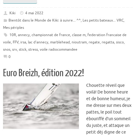
Kiki
4 mai 2022
Bientôt dans le Monde de Kiki: à suivre... ^^
,
Les petits bateaux... VRC
,
Mes périples
10R
,
annecy
,
championnat de france
,
classe m
,
federation francaise de
voile
,
FFV
,
irsa
,
lac d'annecy
,
marblehead
,
nioutram
,
regate
,
regatta
,
sisco
,
snos
,
srv
,
stick
,
stress
,
voile radiocommandee
0
Euro Breizh, édition 2022!
Chouette réveil que
voilà! De bonne heure
et de bonne humeur, je
me dresse sur mes deux
pattes, le poil tout
ébouriffé d’un sommeil
du juste, et attaque un
petit dèj digne de ce