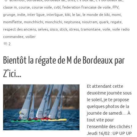
athenour
,
bordeaux
,
bordeaux lac
,
bres
,
c v bdx lac
,
c v bordeaux lac
,
classe m
,
course
,
course voile
,
cvbl
,
federation francaise de voile
,
FFV
,
grunge
,
indie
,
inter ligue
,
interligue
,
kiki
,
le lac
,
le monde de kiki
,
momi
,
momiflette
,
monchhichi
,
monchichi
,
neptunea
,
nioutram
,
quark
,
regate
,
respect des anciens
,
selves
,
sisco
,
stick
,
stress
,
tramontane
,
voile
,
voile radio
commandee
,
voilier
2
Bientôt la régate de M de Bordeaux par
Z’ici…
Et attendant cette
deuxième journée sous
le soleil, je te propose
quelques photos de la
journée de samedi… À
tout vite pour
l’ensemble des clichés !
Jeudi 16/02 : UP UP UP