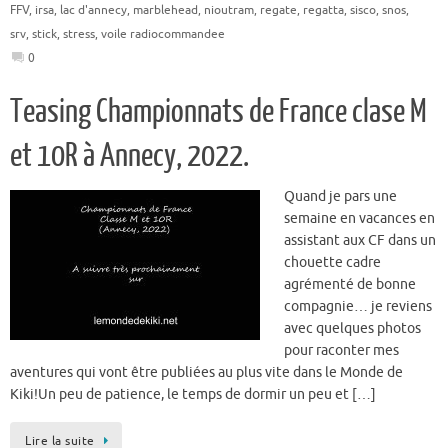
FFV
,
irsa
,
lac d'annecy
,
marblehead
,
nioutram
,
regate
,
regatta
,
sisco
,
snos
,
srv
,
stick
,
stress
,
voile radiocommandee
0
Teasing Championnats de France clase M
et 10R à Annecy, 2022.
Quand je pars une
semaine en vacances en
assistant aux CF dans un
chouette cadre
agrémenté de bonne
compagnie… je reviens
avec quelques photos
pour raconter mes
aventures qui vont être publiées au plus vite dans le Monde de
Kiki!Un peu de patience, le temps de dormir un peu et […]
Lire la suite