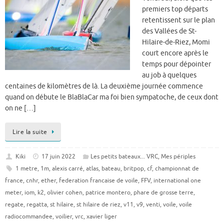
premiers top départs
retentissent sur le plan
des Vallées de St-
Hilaire-de-Riez, Momi
court encore après le
temps pour dépointer
au job à quelques
centaines de kilomètres de là. La deuxième journée commence
quand on débute le BlaBlaCar ma foi bien sympatoche, de ceux dont
on ne […]
Lire la suite
Kiki
17 juin 2022
Les petits bateaux... VRC
,
Mes périples
1 metre
,
1m
,
alexis carré
,
atlas
,
bateau
,
britpop
,
cf
,
championnat de
france
,
cnhr
,
ether
,
federation francaise de voile
,
FFV
,
international one
meter
,
iom
,
k2
,
olivier cohen
,
patrice montero
,
phare de grosse terre
,
regate
,
regatta
,
st hilaire
,
st hilaire de riez
,
v11
,
v9
,
venti
,
voile
,
voile
radiocommandee
,
voilier
,
vrc
,
xavier liger