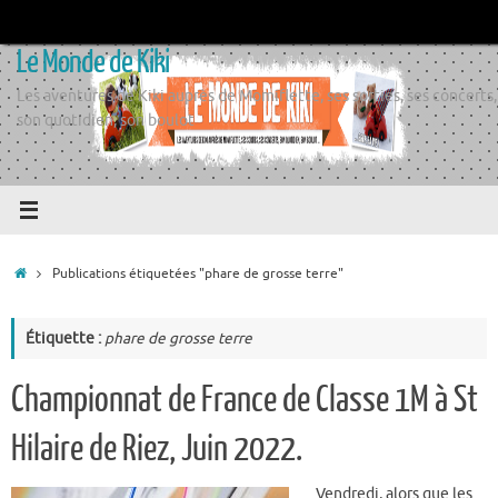
Passer
au
Le Monde de Kiki
contenu
Les aventures de Kiki auprès de Momiflette, ses sorties, ses concerts,
son quotidien, son boulot
Accueil
Publications étiquetées "phare de grosse terre"
Étiquette :
phare de grosse terre
Championnat de France de Classe 1M à St
Hilaire de Riez, Juin 2022.
Vendredi, alors que les