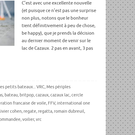
C’est avec une excellente nouvelle
(et puisque ce n’est pas une surprise
non plus, notons que le bonheur
tient définitivement à peu de chose,
be happy), que je prends la décision
au dernier moment de venir sur le
lac de Cazaux. 2 pas en avant, 3 pas
es petits bateaux... VRC
,
Mes périples
as
,
bateau
,
britpop
,
cazaux
,
cazaux lac
,
cercle
ration francaise de voile
,
FFV
,
international one
livier cohen
,
regate
,
regatta
,
romain dubreuil
,
ocommandee
,
voilier
,
vrc