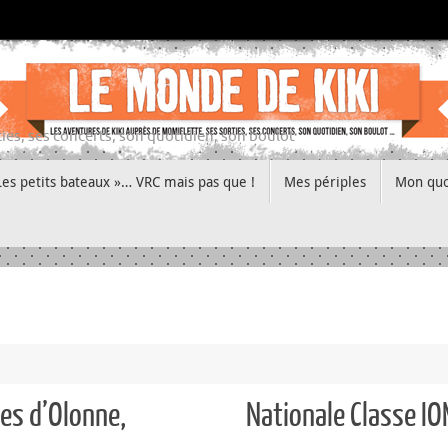
ies, ses concerts, son quotidien, son boulot
Les petits bateaux »… VRC mais pas que !
Mes périples
Mon quo
es d’Olonne,
Nationale Classe I