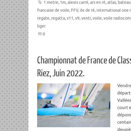
1 metre
,
1m
,
alexis carré
,
ars en ré
,
atlas
,
bateau
francaise de voile
,
FFV
,
ile de ré
,
international one
regate
,
regatta
,
v11
,
v9
,
venti
,
voile
,
voile radioco
liger
0
Championnat de France de Class
Riez, Juin 2022.
Vendre
départs
Vallées
court 
dépoin
centain
deuxi