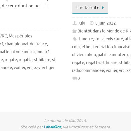
, de ceux dont on ne […]
Lire la suite
Kiki
8 juin 2022
Bientôt dans le Monde de Kiki:
 VRC
,
Mes périples
1 metre
,
1m
,
alexis carré
,
atl
cf
,
championnat de france
,
cnhr
,
ether
,
federation francaise
rnational one meter
,
iom
,
k2
,
olivier cohen
,
patrice montero
,
re
,
regate
,
regatta
,
st hilaire
,
st
regate
,
regatta
,
st hilaire
,
st hila
mandee
,
voilier
,
vrc
,
xavier liger
radiocommandee
,
voilier
,
vrc
,
xa
0
Le monde de Kiki, 2015.
Site créé par
LabAdkos
, via WordPress et Tempera.