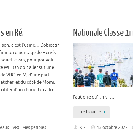
s en Ré.
Nationale Classe 1
ison, c’est l’usine… L’objectif
finir le remontage de Hervé,
chouette van, pour pouvoir
ce WE. On doit aller sur une
 de VRC, en M, d’une part
atcher, et du côté de Momi,
rofiter d’un chouette cadre.
Faut dire qu’il n’y […]
Lire la suite
teaux... VRC
,
Mes périples
Kiki
13 octobre 2022