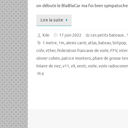
on débute le BlaBlaCar ma foi bien sympatoche
Lire la suite
Kiki
17 juin 2022
Les petits bateaux...
1 metre
,
1m
,
alexis carré
,
atlas
,
bateau
,
britpop
,
cnhr
,
ether
,
federation francaise de voile
,
FFV
,
inte
olivier cohen
,
patrice montero
,
phare de grosse ter
hilaire de riez
,
v11
,
v9
,
venti
,
voile
,
voile radiocom
6