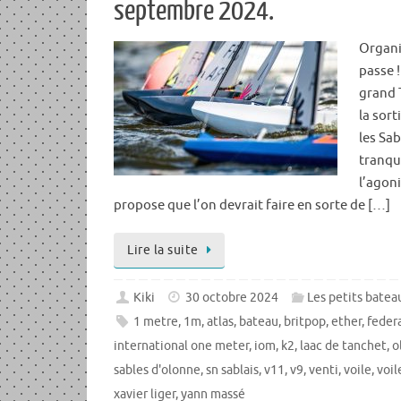
septembre 2024.
Organi
passe !
grand 
la sort
les Sab
tranqu
l’agoni
propose que l’on devrait faire en sorte de […]
Lire la suite
Kiki
30 octobre 2024
Les petits bateau
1 metre
,
1m
,
atlas
,
bateau
,
britpop
,
ether
,
federa
international one meter
,
iom
,
k2
,
laac de tanchet
,
o
sables d'olonne
,
sn sablais
,
v11
,
v9
,
venti
,
voile
,
voi
xavier liger
,
yann massé