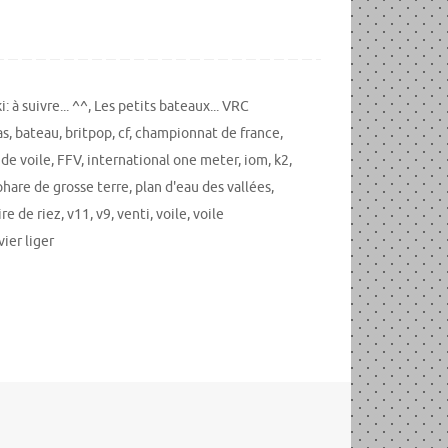
 à suivre... ^^
,
Les petits bateaux... VRC
as
,
bateau
,
britpop
,
cf
,
championnat de france
,
 de voile
,
FFV
,
international one meter
,
iom
,
k2
,
phare de grosse terre
,
plan d'eau des vallées
,
ire de riez
,
v11
,
v9
,
venti
,
voile
,
voile
vier liger