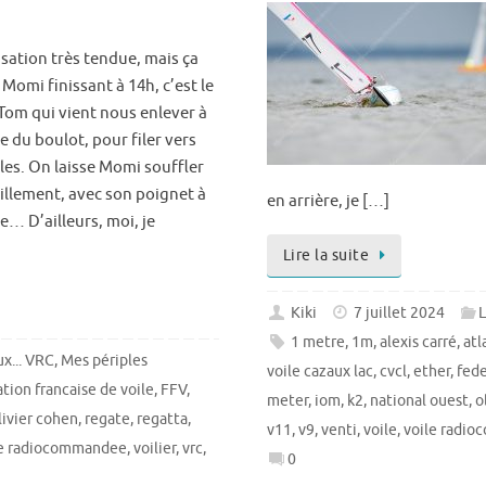
sation très tendue, mais ça
 Momi finissant à 14h, c’est le
Tom qui vient nous enlever à
ie du boulot, pour filer vers
les. On laisse Momi souffler
illement, avec son poignet à
en arrière, je […]
e… D’ailleurs, moi, je
Lire la suite
Kiki
7 juillet 2024
L
1 metre
,
1m
,
alexis carré
,
atl
x... VRC
,
Mes périples
voile cazaux lac
,
cvcl
,
ether
,
fede
tion francaise de voile
,
FFV
,
meter
,
iom
,
k2
,
national ouest
,
o
livier cohen
,
regate
,
regatta
,
v11
,
v9
,
venti
,
voile
,
voile radi
le radiocommandee
,
voilier
,
vrc
,
0