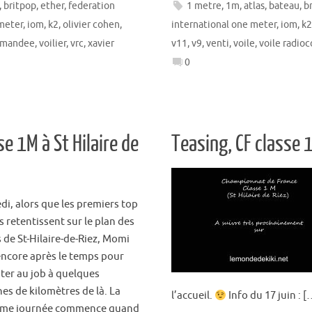
,
britpop
,
ether
,
federation
1 metre
,
1m
,
atlas
,
bateau
,
b
 meter
,
iom
,
k2
,
olivier cohen
,
international one meter
,
iom
,
k2
mmandee
,
voilier
,
vrc
,
xavier
v11
,
v9
,
venti
,
voile
,
voile radi
0
e 1M à St Hilaire de
Teasing, CF classe 
di, alors que les premiers top
 retentissent sur le plan des
 de St-Hilaire-de-Riez, Momi
encore après le temps pour
ter au job à quelques
es de kilomètres de là. La
l’accueil.
Info du 17 juin : [
ème journée commence quand