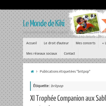
Passer
au
contenu
Le Monde de Kiki
Les aventures de Kiki auprès de Momiflette, ses sort
Passer
Accueil
Le droit d’auteur
Mes concerts
« 
au
contenu
Mes réseaux sociaux
Contact
Accueil
Publications étiquetées "britpop"
Étiquette :
britpop
XI Trophée Companion aux Sabl