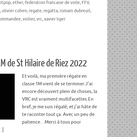
ritpop
,
ether
,
federation francaise de voile
,
FFV
,
,
olivier cohen
,
regate
,
regatta
,
romain dubreuil
,
ocommandee
,
voilier
,
vrc
,
xavier liger
1M de St Hilaire de Riez 2022
Et voilà, ma première régate en
classe 1M vient de se terminer.J’ai
encore découvert plein de choses, la
VRC est vraiment multifacettes.En
bref, je me suis régalé, et j’ai hâte de
te raconter tout ça. Avec un peu de
patience…Merci à tous pour
…]