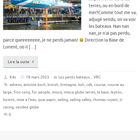
terres, ou en bord de
mer?Comme tout me va,
adjugé vendu, on va voir
les bateaux. Nan nan
nan, je n’ai pas perdu,
parce queeeeeeee, je ne perds jamais!
Direction la Base de
Lorient, où il […]
Lire la suite
Kiki
18 mars 2023
Les petits bateaux... VRC
advens
,
antoine koch
,
breizh
,
bretagne
,
bzh
,
cdk
,
course
,
course au
large
,
fino conq
,
for people
,
imoca
,
imoca globe series
,
la base
,
leyton
,
lorient
,
mise à l'eau
,
quai papin
,
sailing
,
sailing valley
,
thomas ruyant
,
tr
racing
,
vendee globe
0