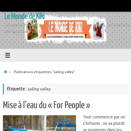
Passer
au
Le Monde de Kiki
contenu
Les aventures de Kiki auprès de Momiflette, ses sorties, ses concerts,
son quotidien, son boulot
Accueil
Publications étiquetées "sailing valley"
Étiquette :
sailing valley
Mise à l’eau du « For People »
Tout commence par un
Chifoumi : on va plutôt
se promener dans les