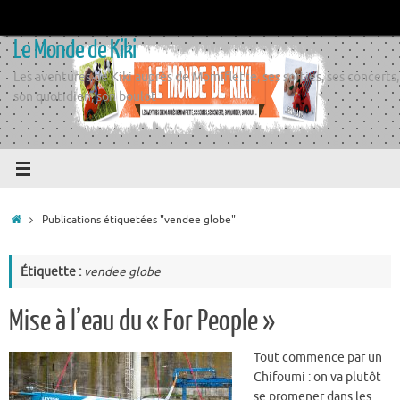
Passer
au
Le Monde de Kiki
contenu
Les aventures de Kiki auprès de Momiflette, ses sorties, ses concerts,
son quotidien, son boulot
Accueil
Publications étiquetées "vendee globe"
Étiquette :
vendee globe
Mise à l’eau du « For People »
Tout commence par un
Chifoumi : on va plutôt
se promener dans les