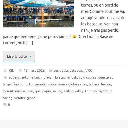
terres, ou en bord de
mer?Comme tout me va,
adjugé vendu, on va voir
les bateaux. Nan nan
nan, je n’ai pas perdu,
parce queeeeeeee, je ne perds jamais!
Direction la Base de
Lorient, où il […]
Lire la suite
Kiki
18 mars 2023
Les petits bateaux... VRC
advens
,
antoine koch
,
breizh
,
bretagne
,
bzh
,
cdk
,
course
,
course au
large
,
fino conq
,
for people
,
imoca
,
imoca globe series
,
la base
,
leyton
,
lorient
,
mise à l'eau
,
quai papin
,
sailing
,
sailing valley
,
thomas ruyant
,
tr
racing
,
vendee globe
0