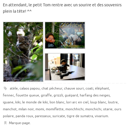
En attendant, le petit Tom rentre avec un sourire et des souvenirs
plein la tête! ^^
atèle
,
calaos papou
,
chat pêcheur
,
chauve souri
,
coati
,
éléphant
,
fennec
,
fouette queue
,
giraffe
,
grizzli
,
guépard
,
harfang des neiges
,
iguane
,
kiki
,
le monde de kiki
,
lion blanc
,
lori arc en ciel
,
loup blanc
,
loutre
,
manchot
,
milan noir
,
momi
,
momiflette
,
monchhichi
,
monchichi
,
otarie
,
ours
polaire
,
panda roux
,
paresseux
,
suricate
,
tigre de sumatra
,
vivarium
.
Marque-page
.