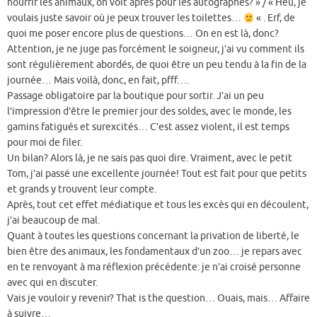
nourrir les animaux, on voit après pour les autographes? » / « Heu, je
voulais juste savoir où je peux trouver les toilettes…
« . Erf, de
quoi me poser encore plus de questions… On en est là, donc?
Attention, je ne juge pas forcément le soigneur, j’ai vu comment ils
sont régulièrement abordés, de quoi être un peu tendu à la fin de la
journée… Mais voilà, donc, en fait, pfff….
Passage obligatoire par la boutique pour sortir. J’ai un peu
l’impression d’être le premier jour des soldes, avec le monde, les
gamins fatigués et surexcités… C’est assez violent, il est temps
pour moi de filer.
Un bilan? Alors là, je ne sais pas quoi dire. Vraiment, avec le petit
Tom, j’ai passé une excellente journée! Tout est fait pour que petits
et grands y trouvent leur compte.
Après, tout cet effet médiatique et tous les excès qui en découlent,
j’ai beaucoup de mal.
Quant à toutes les questions concernant la privation de liberté, le
bien être des animaux, les fondamentaux d’un zoo… je repars avec
en te renvoyant à ma réflexion précédente: je n’ai croisé personne
avec qui en discuter.
Vais je vouloir y revenir? That is the question… Ouais, mais… Affaire
à suivre…