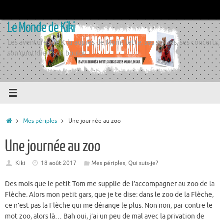
Passer
au
Le Monde de Kiki
contenu
Les aventures de Kiki auprès de Momiflette, ses sorties, ses concerts,
son quotidien, son boulot
Accueil
Mes périples
Une journée au zoo
Une journée au zoo
Kiki
18 août 2017
Mes périples
,
Qui suis-je?
Des mois que le petit Tom me supplie de l’accompagner au zoo de la
Flèche. Alors mon petit gars, que je te dise: dans le zoo de la Flèche,
ce n’est pas la Flèche qui me dérange le plus. Non non, par contre le
mot zoo, alors là… Bah oui, j’ai un peu de mal avec la privation de