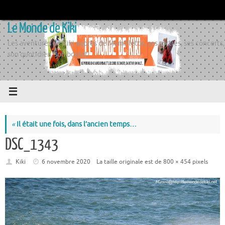
Passer
au
Le Monde de Kiki
contenu
Les aventures de Kiki auprès de Momiflette, ses sorties, ses concerts,
son quotidien, son boulot
«
Il était une fois, dans l’ancien temps…
DSC_1343
Kiki
6 novembre 2020
La taille originale est de
800 × 454
pixels