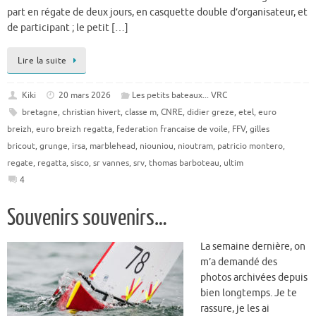
part en régate de deux jours, en casquette double d’organisateur, et
de participant ; le petit […]
Lire la suite
Kiki
20 mars 2026
Les petits bateaux... VRC
bretagne
,
christian hivert
,
classe m
,
CNRE
,
didier greze
,
etel
,
euro
breizh
,
euro breizh regatta
,
federation francaise de voile
,
FFV
,
gilles
bricout
,
grunge
,
irsa
,
marblehead
,
niouniou
,
nioutram
,
patricio montero
,
regate
,
regatta
,
sisco
,
sr vannes
,
srv
,
thomas barboteau
,
ultim
4
Souvenirs souvenirs…
La semaine dernière, on
m’a demandé des
photos archivées depuis
bien longtemps. Je te
rassure, je les ai