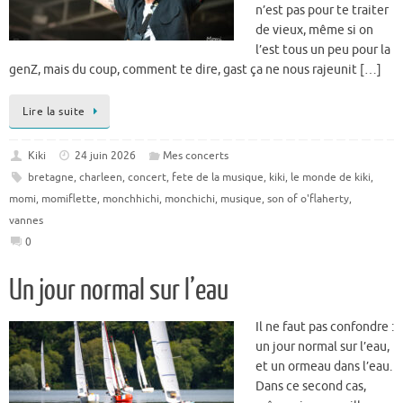
n’est pas pour te traiter
de vieux, même si on
l’est tous un peu pour la
genZ, mais du coup, comment te dire, gast ça ne nous rajeunit […]
Lire la suite
Kiki
24 juin 2026
Mes concerts
bretagne
,
charleen
,
concert
,
fete de la musique
,
kiki
,
le monde de kiki
,
momi
,
momiflette
,
monchhichi
,
monchichi
,
musique
,
son of o'flaherty
,
vannes
0
Un jour normal sur l’eau
Il ne faut pas confondre :
un jour normal sur l’eau,
et un ormeau dans l’eau.
Dans ce second cas,