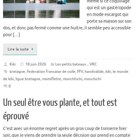
même si ce coquillage
qui est un gastéropode
en mode escargot qui
porte sa maison sur son
dos, et donc pas fermé comme une huitre, il semble peu accessible
pour […]
Lire la suite
Kiki
18 juin 2026
Les petits bateaux... VRC
bretagne
,
federation francaise de voile
,
FFV
,
handivalide
,
kiki
,
le monde
de kiki
,
ligue bretagne
,
momiflette
,
monchhichi
,
monchichi
0
Un seul être vous plante, et tout est
éprouvé
C’est avec un énorme regret après un gros coup de tonnerre hier
soir, que je viens de prendre la seule décision qui prend en compte