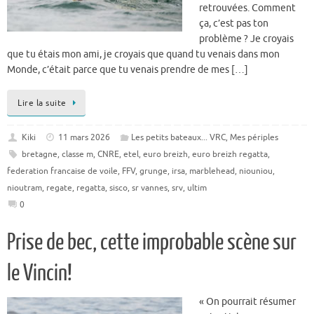
retrouvées. Comment
ça, c’est pas ton
problème ? Je croyais
que tu étais mon ami, je croyais que quand tu venais dans mon
Monde, c’était parce que tu venais prendre de mes […]
Lire la suite
Kiki
11 mars 2026
Les petits bateaux... VRC
,
Mes périples
bretagne
,
classe m
,
CNRE
,
etel
,
euro breizh
,
euro breizh regatta
,
federation francaise de voile
,
FFV
,
grunge
,
irsa
,
marblehead
,
niouniou
,
nioutram
,
regate
,
regatta
,
sisco
,
sr vannes
,
srv
,
ultim
0
Prise de bec, cette improbable scène sur
le Vincin!
« On pourrait résumer