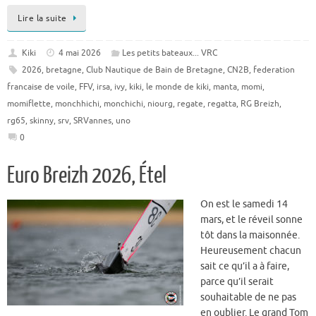
Lire la suite
Kiki
4 mai 2026
Les petits bateaux... VRC
2026
,
bretagne
,
Club Nautique de Bain de Bretagne
,
CN2B
,
federation
francaise de voile
,
FFV
,
irsa
,
ivy
,
kiki
,
le monde de kiki
,
manta
,
momi
,
momiflette
,
monchhichi
,
monchichi
,
niourg
,
regate
,
regatta
,
RG Breizh
,
rg65
,
skinny
,
srv
,
SRVannes
,
uno
0
Euro Breizh 2026, Étel
On est le samedi 14
mars, et le réveil sonne
tôt dans la maisonnée.
Heureusement chacun
sait ce qu’il a à faire,
parce qu’il serait
souhaitable de ne pas
en oublier. Le grand Tom