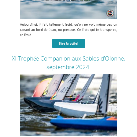
Le Parc de Branféré, mars 2015
Le parc n’est ouvert en ce tout début de saison que l’après-
midi. Je n’ai jamais vu le site d’aussi bonne heure, sur une
Aujourd’hui, il fait tellement froid, qu’on ne voit même pas un
demie journée,...
canard au bord de l’eau, ou presque. Ce froid qui te transperce,
ce froid...
[lire la suite]
XI Trophée Companion aux Sables d’Olonne,
septembre 2024.