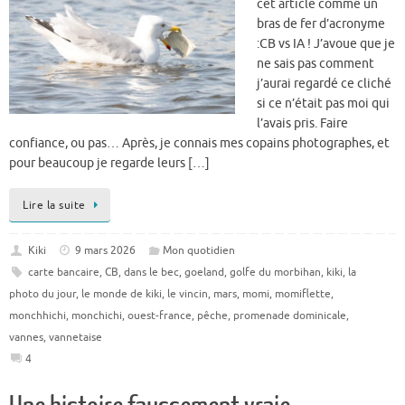
cet article comme un
bras de fer d’acronyme
:CB vs IA ! J’avoue que je
ne sais pas comment
j’aurai regardé ce cliché
si ce n’était pas moi qui
l’avais pris. Faire
confiance, ou pas… Après, je connais mes copains photographes, et
pour beaucoup je regarde leurs […]
Lire la suite
Kiki
9 mars 2026
Mon quotidien
carte bancaire
,
CB
,
dans le bec
,
goeland
,
golfe du morbihan
,
kiki
,
la
photo du jour
,
le monde de kiki
,
le vincin
,
mars
,
momi
,
momiflette
,
monchhichi
,
monchichi
,
ouest-france
,
pêche
,
promenade dominicale
,
vannes
,
vannetaise
4