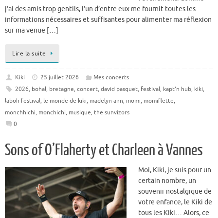
j’ai des amis trop gentils, l’un d’entre eux me fournit toutes les
informations nécessaires et suffisantes pour alimenter ma réflexion
sur ma venue […]
Lire la suite
Kiki
25 juillet 2026
Mes concerts
2026
,
bohal
,
bretagne
,
concert
,
david pasquet
,
festival
,
kapt'n hub
,
kiki
,
laboh festival
,
le monde de kiki
,
madelyn ann
,
momi
,
momiflette
,
monchhichi
,
monchichi
,
musique
,
the sunvizors
0
Sons of O’Flaherty et Charleen à Vannes
Moi, Kiki, je suis pour un
certain nombre, un
souvenir nostalgique de
votre enfance, le Kiki de
tous les Kiki… Alors, ce