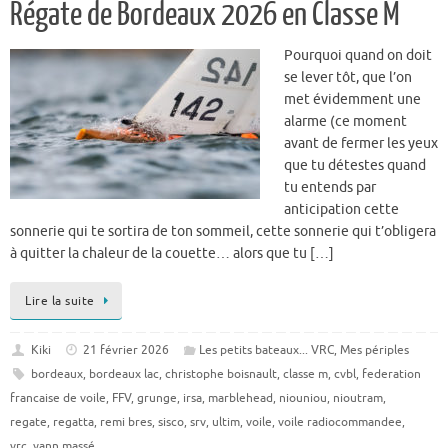
Régate de Bordeaux 2026 en Classe M
Pourquoi quand on doit
se lever tôt, que l’on
met évidemment une
alarme (ce moment
avant de fermer les yeux
que tu détestes quand
tu entends par
anticipation cette
sonnerie qui te sortira de ton sommeil, cette sonnerie qui t’obligera
à quitter la chaleur de la couette… alors que tu […]
Lire la suite
Kiki
21 février 2026
Les petits bateaux... VRC
,
Mes périples
bordeaux
,
bordeaux lac
,
christophe boisnault
,
classe m
,
cvbl
,
federation
francaise de voile
,
FFV
,
grunge
,
irsa
,
marblehead
,
niouniou
,
nioutram
,
regate
,
regatta
,
remi bres
,
sisco
,
srv
,
ultim
,
voile
,
voile radiocommandee
,
vrc
,
yann massé