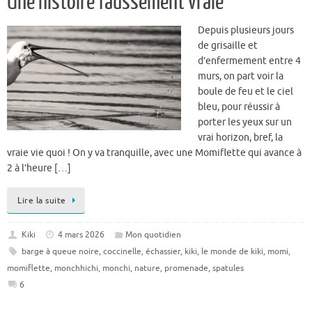
Une histoire faussement vraie
Depuis plusieurs jours
de grisaille et
d’enfermement entre 4
murs, on part voir la
boule de feu et le ciel
bleu, pour réussir à
porter les yeux sur un
vrai horizon, bref, la
vraie vie quoi ! On y va tranquille, avec une Momiflette qui avance à
2 à l’heure […]
Lire la suite
Kiki
4 mars 2026
Mon quotidien
barge à queue noire
,
coccinelle
,
échassier
,
kiki
,
le monde de kiki
,
momi
,
momiflette
,
monchhichi
,
monchi
,
nature
,
promenade
,
spatules
6