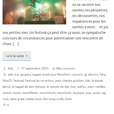
on se raconte nos
soirées, les péripéties,
les découvertes, nos
impatiences pour les
soirées à venir… et pis
nos petites vies. Un festival ça peut être ça aussi, un sympatoche
concours de circonstances pour potentialiser une rencontre de
choix. […]
Lire la suite
Kiki
27 septembre 2025
Mes concerts
adé
,
b.b. jacques
,
bagad
,
bréal sous Montfort
,
concert
,
dj
,
electro
,
fdra
,
fdra25
,
festival
,
festival du roi arthur
,
jean-charles guichen
,
kiki
,
la banda
latira!
,
le bagad de lann bihoué
,
le monde de kiki
,
live
,
mafeu
,
marc rebillet
,
moher
,
momi
,
momiflette
,
monchhichi
,
monchichi
,
musique
,
pop
,
punk
,
rap
,
rock
,
saint graal
,
soldat louis
,
the lucky trolls
,
théa
0