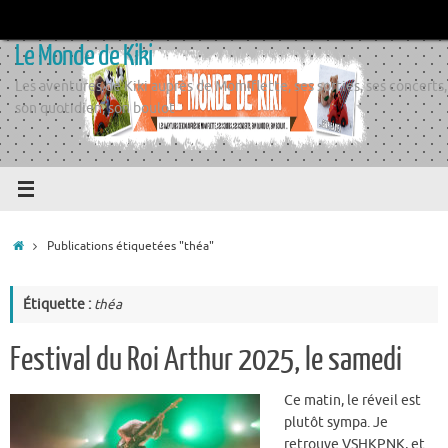
Passer
au
Le Monde de Kiki
contenu
Les aventures de Kiki auprès de Momiflette, ses sorties, ses concerts,
son quotidien, son boulot
Accueil
Publications étiquetées "théa"
Étiquette :
théa
Festival du Roi Arthur 2025, le samedi
Ce matin, le réveil est
plutôt sympa. Je
retrouve VSHKPNK, et