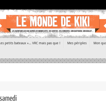
ies, ses concerts, son quotidien, son boulot
Les petits bateaux »… VRC mais pas que !
Mes périples
Mon quo
 samedi