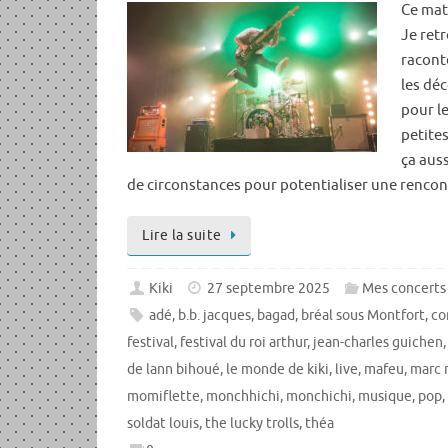
Ce mati
Je ret
raconte
les dé
pour le
petites
ça aus
de circonstances pour potentialiser une rencon
Lire la suite
Kiki
27 septembre 2025
Mes concerts
adé
,
b.b. jacques
,
bagad
,
bréal sous Montfort
,
co
festival
,
festival du roi arthur
,
jean-charles guichen
de lann bihoué
,
le monde de kiki
,
live
,
mafeu
,
marc r
momiflette
,
monchhichi
,
monchichi
,
musique
,
pop
,
soldat louis
,
the lucky trolls
,
théa