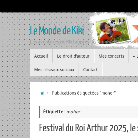
Passer
au
contenu
Le Monde de Kiki
Les aventures de Kiki auprès de Momiflette, ses sort
Passer
Accueil
Le droit d’auteur
Mes concerts
« 
au
contenu
Mes réseaux sociaux
Contact
Accueil
Publications étiquetées "moher"
Étiquette :
moher
Festival du Roi Arthur 2025, le