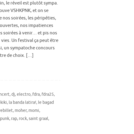
n, le réveil est plutôt sympa.
rouve VSHKPNK, et on se
 nos soirées, les péripéties,
couvertes, nos impatiences
s soirées à venir… et pis nos
 vies. Un festival ça peut être
si, un sympatoche concours
tre de choix. […]
ncert
,
dj
,
electro
,
fdra
,
fdra25
,
,
kiki
,
la banda latira!
,
le bagad
ebillet
,
moher
,
momi
,
punk
,
rap
,
rock
,
saint graal
,