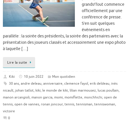
grands!Tout commence
officiellement par une
conférence de presse.
S’en suit quelques
évènements en
parallèle : la soirée des présidents, la soirée des partenaires avec la
présentation des joueurs classés et accessoirement une expo photo
à laquelle […]
Lire la suite
Kiki
10 juin 2022
Mon quotidien
30 ans
,
andre deleau
,
anniversaire
,
clemence fayol
,
erik deldeau
,
inès
nicault
,
johan tatlot
,
kiki
,
le monde de kiki
,
lilian marmousez
,
lucas poullain
,
manon arcangioli
,
manon garcia
,
momi
,
momiflette
,
monchhichi
,
open de
tennis
,
open de vannes
,
ronan joncour
,
tennis
,
tennisman
,
tenniswoman
,
victoire
0