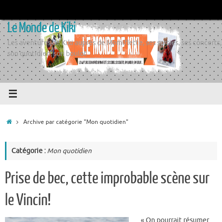
Passer
au
Le Monde de Kiki
contenu
Les aventures de Kiki auprès de Momiflette, ses sorties, ses concerts,
son quotidien, son boulot
Accueil
Archive par catégorie "Mon quotidien"
Catégorie :
Mon quotidien
Prise de bec, cette improbable scène sur
le Vincin!
« On pourrait résumer