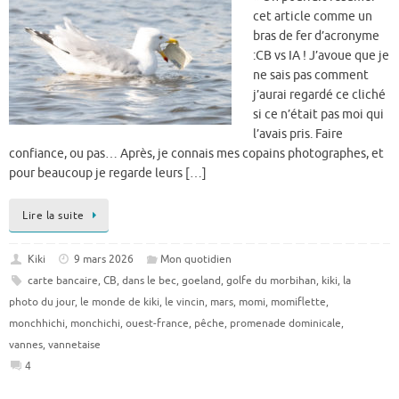
cet article comme un
bras de fer d’acronyme
:CB vs IA ! J’avoue que je
ne sais pas comment
j’aurai regardé ce cliché
si ce n’était pas moi qui
l’avais pris. Faire
confiance, ou pas… Après, je connais mes copains photographes, et
pour beaucoup je regarde leurs […]
Lire la suite
Kiki
9 mars 2026
Mon quotidien
carte bancaire
,
CB
,
dans le bec
,
goeland
,
golfe du morbihan
,
kiki
,
la
photo du jour
,
le monde de kiki
,
le vincin
,
mars
,
momi
,
momiflette
,
monchhichi
,
monchichi
,
ouest-france
,
pêche
,
promenade dominicale
,
vannes
,
vannetaise
4