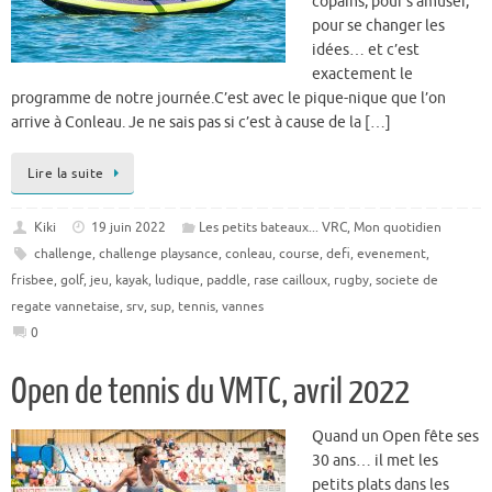
copains, pour s’amuser,
pour se changer les
idées… et c’est
exactement le
programme de notre journée.C’est avec le pique-nique que l’on
arrive à Conleau. Je ne sais pas si c’est à cause de la […]
Lire la suite
Kiki
19 juin 2022
Les petits bateaux... VRC
,
Mon quotidien
challenge
,
challenge playsance
,
conleau
,
course
,
defi
,
evenement
,
frisbee
,
golf
,
jeu
,
kayak
,
ludique
,
paddle
,
rase cailloux
,
rugby
,
societe de
regate vannetaise
,
srv
,
sup
,
tennis
,
vannes
0
Open de tennis du VMTC, avril 2022
Quand un Open fête ses
30 ans… il met les
petits plats dans les