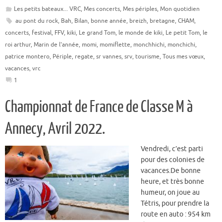
Les petits bateaux... VRC
,
Mes concerts
,
Mes périples
,
Mon quotidien
au pont du rock
,
Bah
,
Bilan
,
bonne année
,
breizh
,
bretagne
,
CHAM
,
concerts
,
festival
,
FFV
,
kiki
,
Le grand Tom
,
le monde de kiki
,
Le petit Tom
,
le
roi arthur
,
Marin de l'année
,
momi
,
momiflette
,
monchhichi
,
monchichi
,
patrice montero
,
Périple
,
regate
,
sr vannes
,
srv
,
tourisme
,
Tous mes vœux
,
vacances
,
vrc
1
Championnat de France de Classe M à
Annecy, Avril 2022.
Vendredi, c’est parti
pour des colonies de
vacances.De bonne
heure, et très bonne
humeur, on joue au
Tétris, pour prendre la
route en auto : 954 km