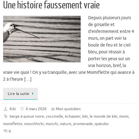
Une histoire faussement vraie
Depuis plusieurs jours
de grisaille et
d’enfermement entre 4
murs, on part voir la
boule de feu et le ciel
bleu, pour réussir à
porter les yeux sur un
vrai horizon, bref, la
vraie vie quoi ! On y va tranquille, avec une Momiflette qui avance à
2 à l’heure […]
Lire la suite
Kiki
4 mars 2026
Mon quotidien
barge à queue noire
,
coccinelle
,
échassier
,
kiki
,
le monde de kiki
,
momi
,
momiflette
,
monchhichi
,
monchi
,
nature
,
promenade
,
spatules
6