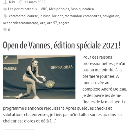
Kiki
11 mars 2022
Les petits bateaux... VRC
,
Mes périples
,
Mon quotidien
catamaran
,
course
,
la base
,
lorient
,
marsaudon composites
,
navigation
,
oceanridercatamarans
,
orc
,
orc 57
,
regate
0
Open de Vannes, édition spéciale 2021!
Pour des raisons
professionnelles, je n’ai
pas pu me joindre à la
première journée. A
mon arrivée au
complexe André Deleau,
je découvre les demi-
finales de la matinée. Le
programme s’annonce réjouissant!Après quelques checks et
salutations chaleureuses, je finis par m’installer sur les gradins. La
chaleur est d’ores et déjà […]