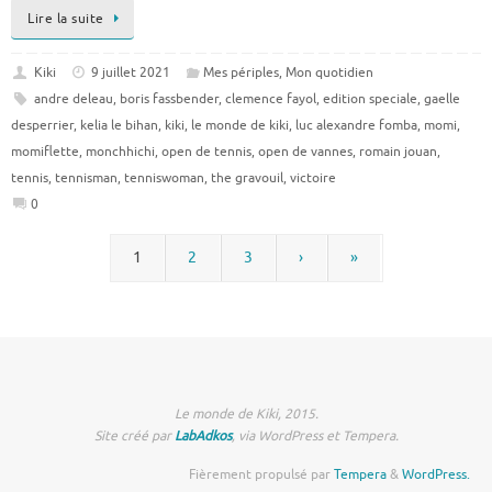
Lire la suite
Kiki
9 juillet 2021
Mes périples
,
Mon quotidien
andre deleau
,
boris fassbender
,
clemence fayol
,
edition speciale
,
gaelle
desperrier
,
kelia le bihan
,
kiki
,
le monde de kiki
,
luc alexandre fomba
,
momi
,
momiflette
,
monchhichi
,
open de tennis
,
open de vannes
,
romain jouan
,
tennis
,
tennisman
,
tenniswoman
,
the gravouil
,
victoire
0
1
2
3
›
»
Le monde de Kiki, 2015.
Site créé par
LabAdkos
, via WordPress et Tempera.
Fièrement propulsé par
Tempera
&
WordPress.