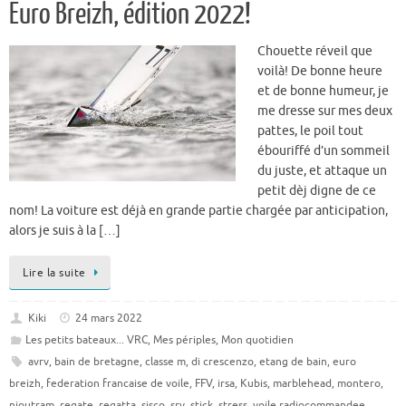
Euro Breizh, édition 2022!
Chouette réveil que
voilà! De bonne heure
et de bonne humeur, je
me dresse sur mes deux
pattes, le poil tout
ébouriffé d’un sommeil
du juste, et attaque un
petit dèj digne de ce
nom! La voiture est déjà en grande partie chargée par anticipation,
alors je suis à la […]
Lire la suite
Kiki
24 mars 2022
Les petits bateaux... VRC
,
Mes périples
,
Mon quotidien
avrv
,
bain de bretagne
,
classe m
,
di crescenzo
,
etang de bain
,
euro
breizh
,
federation francaise de voile
,
FFV
,
irsa
,
Kubis
,
marblehead
,
montero
,
nioutram
,
regate
,
regatta
,
sisco
,
srv
,
stick
,
stress
,
voile radiocommandee