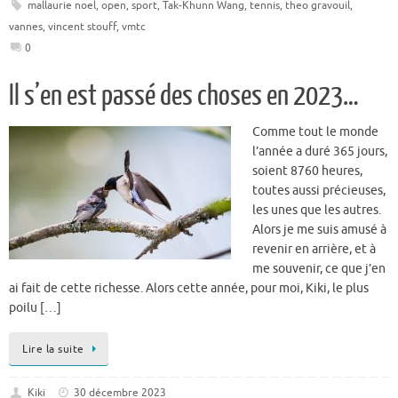
mallaurie noel
,
open
,
sport
,
Tak-Khunn Wang
,
tennis
,
theo gravouil
,
vannes
,
vincent stouff
,
vmtc
0
Il s’en est passé des choses en 2023…
Comme tout le monde
l’année a duré 365 jours,
soient 8760 heures,
toutes aussi précieuses,
les unes que les autres.
Alors je me suis amusé à
revenir en arrière, et à
me souvenir, ce que j’en
ai fait de cette richesse. Alors cette année, pour moi, Kiki, le plus
poilu […]
Lire la suite
Kiki
30 décembre 2023