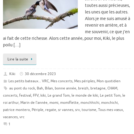
toutes aussi précieuses,
les unes que les autres.
Alors je me suis amusé à
revenir en arrière, et à
me souvenir, ce que j’en
ai fait de cette richesse. Alors cette année, pour moi, Kiki, le plus
poilu […]
Lire la suite
Kiki
30 décembre 2023
Les petits bateaux... VRC
,
Mes concerts
,
Mes périples
,
Mon quotidien
au pont du rock
,
Bah
,
Bilan
,
bonne année
,
breizh
,
bretagne
,
CHAM
,
concerts
,
festival
,
FFV
,
kiki
,
Le grand Tom
,
le monde de kiki
,
Le petit Tom
,
le
roi arthur
,
Marin de l'année
,
momi
,
momiflette
,
monchhichi
,
monchichi
,
patrice montero
,
Périple
,
regate
,
sr vannes
,
srv
,
tourisme
,
Tous mes vœux
,
vacances
,
vrc
1