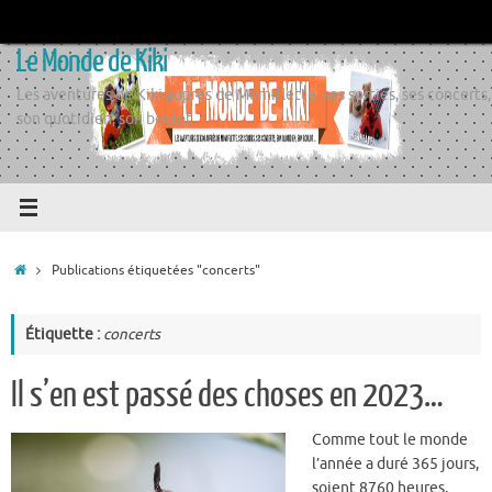
Passer
au
Le Monde de Kiki
contenu
Les aventures de Kiki auprès de Momiflette, ses sorties, ses concerts,
son quotidien, son boulot
Accueil
Publications étiquetées "concerts"
Étiquette :
concerts
Il s’en est passé des choses en 2023…
Comme tout le monde
l’année a duré 365 jours,
soient 8760 heures,