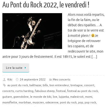
Au Pont du Rock 2022, le vendredi !
Alors nous voilà repartis,
la fin de la faim, ou le
début des ripailles… A
toi de voir si le verre est
à moitié plein !
Je
trépigne de retrouver
les copains, et de
redécouvrir le site, mon
antre pour 3 jours de festoiement. Il est 18h15, le soleil est […]
Lire la suite
Kiki
24 septembre 2022
Mes concerts
au pont du rock
,
balthazar
,
billx
,
bon entendeur
,
bretagne
,
concert
,
concerts
,
curtis harding
,
fabulous sheep
,
festival
,
festival au pont du rock
,
guitare
,
gwendoline
,
le monde de kiki
,
live
,
lujipeka
,
malestroit
,
momi
,
momiflette
,
morbihan
,
musicien
,
odezenne
,
pont du rock
,
pop
,
pop rock
,