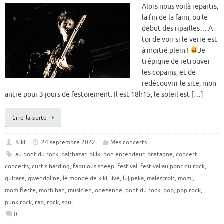
Alors nous voilà repartis,
la fin de la faim, ou le
début des ripailles… A
toi de voir si le verre est
à moitié plein !
Je
trépigne de retrouver
les copains, et de
redécouvrir le site, mon
antre pour 3 jours de festoiement. Il est 18h15, le soleil est […]
Lire la suite
Kiki
24 septembre 2022
Mes concerts
au pont du rock
,
balthazar
,
billx
,
bon entendeur
,
bretagne
,
concert
,
concerts
,
curtis harding
,
fabulous sheep
,
festival
,
festival au pont du rock
,
guitare
,
gwendoline
,
le monde de kiki
,
live
,
lujipeka
,
malestroit
,
momi
,
momiflette
,
morbihan
,
musicien
,
odezenne
,
pont du rock
,
pop
,
pop rock
,
punk rock
,
rap
,
rock
,
soul
0