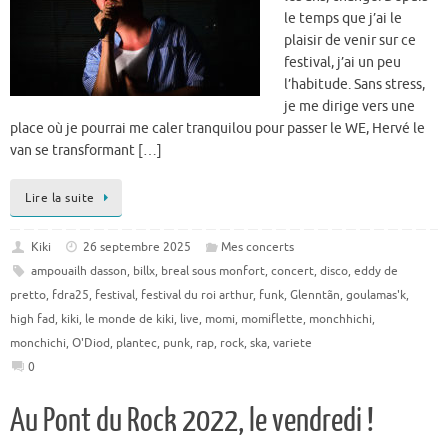
le temps que j’ai le
plaisir de venir sur ce
festival, j’ai un peu
l’habitude. Sans stress,
je me dirige vers une
place où je pourrai me caler tranquilou pour passer le WE, Hervé le
van se transformant […]
Lire la suite
Kiki
26 septembre 2025
Mes concerts
ampouailh dasson
,
billx
,
breal sous monfort
,
concert
,
disco
,
eddy de
pretto
,
fdra25
,
festival
,
festival du roi arthur
,
funk
,
Glenntãn
,
goulamas'k
,
high fad
,
kiki
,
le monde de kiki
,
live
,
momi
,
momiflette
,
monchhichi
,
monchichi
,
O'Diod
,
plantec
,
punk
,
rap
,
rock
,
ska
,
variete
0
Au Pont du Rock 2022, le vendredi !