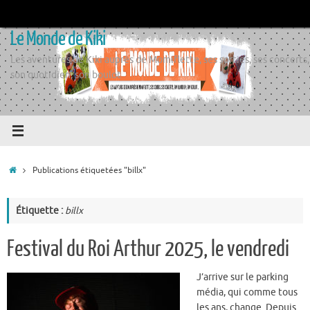
Passer
au
Le Monde de Kiki
contenu
Les aventures de Kiki auprès de Momiflette, ses sorties, ses concerts,
son quotidien, son boulot
Accueil
Publications étiquetées "billx"
Étiquette :
billx
Festival du Roi Arthur 2025, le vendredi
J’arrive sur le parking
média, qui comme tous
les ans, change. Depuis