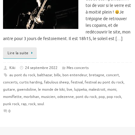
toi de voir si le verre est
à moitié plein !
Je
trépigne de retrouver
les copains, et de
redécouvrir le site, mon
antre pour 3 jours de festoiement. Il est 18h15, le soleil est […]
Lire la suite
Kiki
24 septembre 2022
Mes concerts
au pont du rock
,
balthazar
,
billx
,
bon entendeur
,
bretagne
,
concert
,
concerts
,
curtis harding
,
fabulous sheep
,
festival
,
festival au pont du rock
,
guitare
,
gwendoline
,
le monde de kiki
,
live
,
lujipeka
,
malestroit
,
momi
,
momiflette
,
morbihan
,
musicien
,
odezenne
,
pont du rock
,
pop
,
pop rock
,
punk rock
,
rap
,
rock
,
soul
0