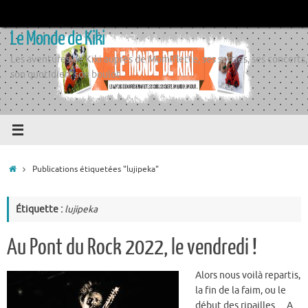
Passer
au
Le Monde de Kiki
contenu
Les aventures de Kiki auprès de Momiflette, ses sorties, ses concerts,
son quotidien, son boulot
Accueil
Publications étiquetées "lujipeka"
Étiquette :
lujipeka
Au Pont du Rock 2022, le vendredi !
Alors nous voilà repartis,
la fin de la faim, ou le
début des ripailles… A