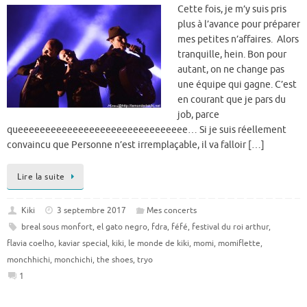
Cette fois, je m’y suis pris
plus à l’avance pour préparer
mes petites n’affaires. Alors
tranquille, hein. Bon pour
autant, on ne change pas
une équipe qui gagne. C’est
en courant que je pars du
job, parce
queeeeeeeeeeeeeeeeeeeeeeeeeeeeeee… Si je suis réellement
convaincu que Personne n’est irremplaçable, il va falloir […]
Lire la suite
Kiki
3 septembre 2017
Mes concerts
breal sous monfort
,
el gato negro
,
fdra
,
féfé
,
festival du roi arthur
,
flavia coelho
,
kaviar special
,
kiki
,
le monde de kiki
,
momi
,
momiflette
,
monchhichi
,
monchichi
,
the shoes
,
tryo
1