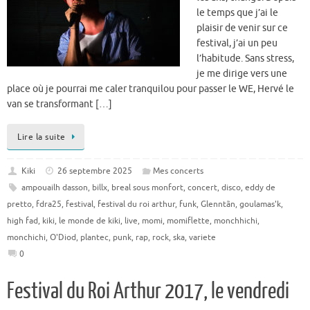
le temps que j’ai le
plaisir de venir sur ce
festival, j’ai un peu
l’habitude. Sans stress,
je me dirige vers une
place où je pourrai me caler tranquilou pour passer le WE, Hervé le
van se transformant […]
Lire la suite
Kiki
26 septembre 2025
Mes concerts
ampouailh dasson
,
billx
,
breal sous monfort
,
concert
,
disco
,
eddy de
pretto
,
fdra25
,
festival
,
festival du roi arthur
,
funk
,
Glenntãn
,
goulamas'k
,
high fad
,
kiki
,
le monde de kiki
,
live
,
momi
,
momiflette
,
monchhichi
,
monchichi
,
O'Diod
,
plantec
,
punk
,
rap
,
rock
,
ska
,
variete
0
Festival du Roi Arthur 2017, le vendredi