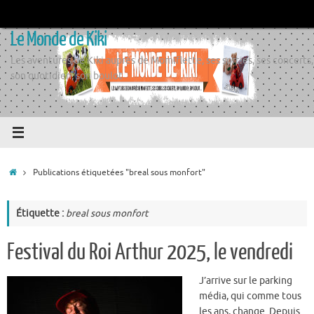
Passer
au
Le Monde de Kiki
contenu
Les aventures de Kiki auprès de Momiflette, ses sorties, ses concerts,
son quotidien, son boulot
Accueil
Publications étiquetées "breal sous monfort"
Étiquette :
breal sous monfort
Festival du Roi Arthur 2025, le vendredi
J’arrive sur le parking
média, qui comme tous
les ans, change. Depuis