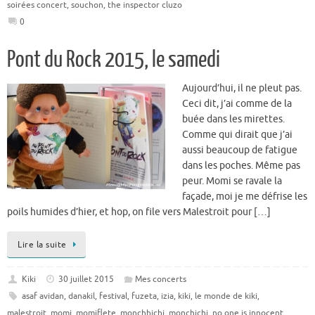
soirées concert
,
souchon
,
the inspector cluzo
0
Pont du Rock 2015, le samedi
Aujourd’hui, il ne pleut pas.
Ceci dit, j’ai comme de la
buée dans les mirettes.
Comme qui dirait que j’ai
aussi beaucoup de fatigue
dans les poches. Même pas
peur. Momi se ravale la
façade, moi je me défrise les
poils humides d’hier, et hop, on file vers Malestroit pour […]
Lire la suite
Kiki
30 juillet 2015
Mes concerts
asaf avidan
,
danakil
,
festival
,
fuzeta
,
izia
,
kiki
,
le monde de kiki
,
malestroit
,
momi
,
momiflete
,
monchhichi
,
monchichi
,
no one is innocent
,