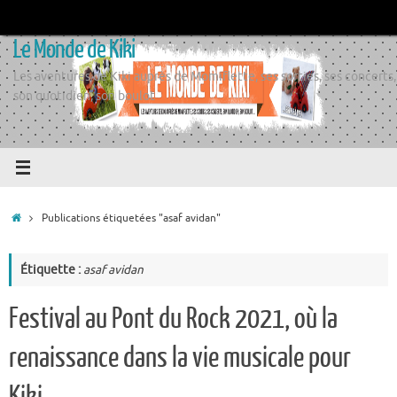
Passer
au
Le Monde de Kiki
contenu
Les aventures de Kiki auprès de Momiflette, ses sorties, ses concerts,
son quotidien, son boulot
Accueil
Publications étiquetées "asaf avidan"
Étiquette :
asaf avidan
Festival au Pont du Rock 2021, où la
renaissance dans la vie musicale pour