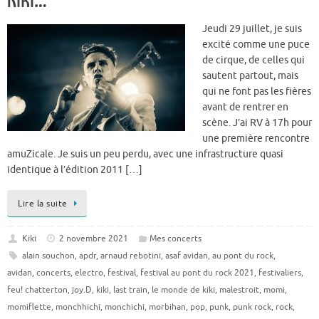
Kiki…
Jeudi 29 juillet, je suis
excité comme une puce
de cirque, de celles qui
sautent partout, mais
qui ne font pas les fières
avant de rentrer en
scène. J’ai RV à 17h pour
une première rencontre
amuZicale. Je suis un peu perdu, avec une infrastructure quasi
identique à l’édition 2011 […]
Lire la suite
Kiki
2 novembre 2021
Mes concerts
alain souchon
,
apdr
,
arnaud rebotini
,
asaf avidan
,
au pont du rock
,
avidan
,
concerts
,
electro
,
festival
,
festival au pont du rock 2021
,
festivaliers
,
feu! chatterton
,
joy.D
,
kiki
,
last train
,
le monde de kiki
,
malestroit
,
momi
,
momiflette
,
monchhichi
,
monchichi
,
morbihan
,
pop
,
punk
,
punk rock
,
rock
,