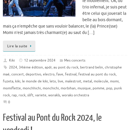
le mouvement. Ok, du
trio infernal, je suis peut
être celui qui jouerait la
belle au bois dormant,
mais ça n’empêche que sans vouloir balancer, le (la) Prince(sse)
Momi n’est jamais très charmant(e) au saut du […]
Lire la suite
Kiki
12 septembre 2024
Mes concerts
2024
,
34ième édition
,
apdr
,
au pont du rock
,
bertrand belin
,
christophe
maé
,
concert
,
deportivo
,
electro
,
fave
,
festival
,
festival au pont du rock
,
fuzeta
,
kiki
,
le monde de kiki
,
leto
,
live
,
malestroit
,
metal
,
molecule
,
momi
,
momiflette
,
monchhichi
,
monchichi
,
morbihan
,
musique
,
pomme
,
pop
,
punk
rock
,
rap
,
rock
,
slift
,
variete
,
worakls
,
woraks orchestra
0
Festival au Pont du Rock 2024, le