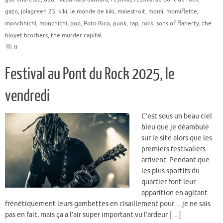
gazo
,
jolagreen 23
,
kiki
,
le monde de kiki
,
malestroit
,
momi
,
momiflette
,
monchhichi
,
monchichi
,
pop
,
Poto Rico
,
punk
,
rap
,
rock
,
sons of flaherty
,
the
bloyet brothers
,
the murder capital
0
Festival au Pont du Rock 2025, le
vendredi
C’est sous un beau ciel
bleu que je déambule
sur le site alors que les
premiers festivaliers
arrivent. Pendant que
les plus sportifs du
quartier font leur
apparition en agitant
frénétiquement leurs gambettes en cisaillement pour… je ne sais
pas en fait, mais ça a l’air super important vu l’ardeur […]