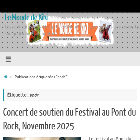
Passer
au
Le Monde de Kiki
contenu
Les aventures de Kiki auprès de Momiflette, ses sorties, ses concerts,
son quotidien, son boulot
Accueil
Publications étiquetées "apdr"
Étiquette :
apdr
Concert de soutien du Festival au Pont du
Rock, Novembre 2025
Le festival au Pont du