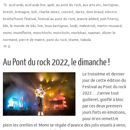
acid arab
,
acid arab live
,
apdr
,
au pont du rock
,
aux arts etc
,
bertignac
,
breizh
,
bretagne
,
bzh
,
charlie steen
,
concert
,
darez
,
dom braud
,
electric
brotha'hood
,
festival
,
festival au pont du rock
,
jeanne added
,
josh finerty
,
kiki
,
le monde de kiki
,
live
,
louis bertignac
,
luidji
,
malestroit
,
martin mussard
,
momi
,
momiflette
,
monchhichi
,
monchichi
,
morbihan
,
naaman
,
olivier le
normand
,
pierre de maere
,
pont du rock
,
shame
,
tiakola
0
Au Pont du rock 2022, le dimanche !
Le troisième et dernier
jour de cette édition du
Festival au Pont du rock
2022… J’arrive tout
guilleret, gonflé à bloc
par ces deux premiers
jours forts en émotions,
pour m’en remettre
plein les oreilles et Momi se régale d’avance des jolis visuels à venir,