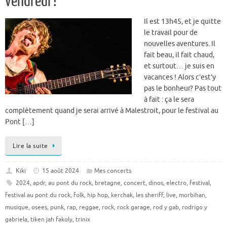
vendredi !
Il est 13h45, et je quitte
le travail pour de
nouvelles aventures. Il
fait beau, il fait chaud,
et surtout… je suis en
vacances ! Alors c’est’y
pas le bonheur? Pas tout
à fait : ça le sera
complètement quand je serai arrivé à Malestroit, pour le festival au
Pont […]
Lire la suite
Kiki
15 août 2024
Mes concerts
2024
,
apdr
,
au pont du rock
,
bretagne
,
concert
,
dinos
,
electro
,
festival
,
festival au pont du rock
,
folk
,
hip hop
,
kerchak
,
les sheriff
,
live
,
morbihan
,
musique
,
osees
,
punk
,
rap
,
reggae
,
rock
,
rock garage
,
rod y gab
,
rodrigo y
gabriela
,
tiken jah fakoly
,
trinix