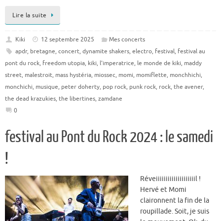
Lire la suite
Kiki
12 septembre 2025
Mes concerts
apdr
,
bretagne
,
concert
,
dynamite shakers
,
electro
,
festival
,
festival au
pont du rock
,
freedom utopia
,
kiki
,
l'imperatrice
,
le monde de kiki
,
maddy
street
,
malestroit
,
mass hystéria
,
miossec
,
momi
,
momiflette
,
monchhichi
,
monchichi
,
musique
,
peter doherty
,
pop rock
,
punk rock
,
rock
,
the avener
,
the dead krazukies
,
the libertines
,
zamdane
0
festival au Pont du Rock 2024 : le samedi
!
Réveiiiiiiiiiiiiiiiiiiiil !
Hervé et Momi
claironnent la fin de la
roupillade. Soit, je suis