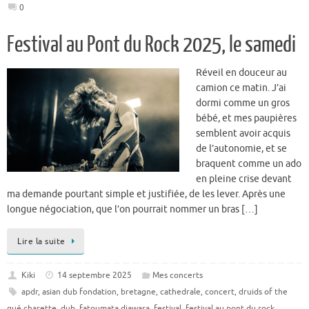
0
Festival au Pont du Rock 2025, le samedi
Réveil en douceur au
camion ce matin. J’ai
dormi comme un gros
bébé, et mes paupières
semblent avoir acquis
de l’autonomie, et se
braquent comme un ado
en pleine crise devant
ma demande pourtant simple et justifiée, de les lever. Après une
longue négociation, que l’on pourrait nommer un bras […]
Lire la suite
Kiki
14 septembre 2025
Mes concerts
apdr
,
asian dub fondation
,
bretagne
,
cathedrale
,
concert
,
druids of the
gué charette
,
dub
,
fatoumata diawara
,
festival
,
festival au pont du rock
,