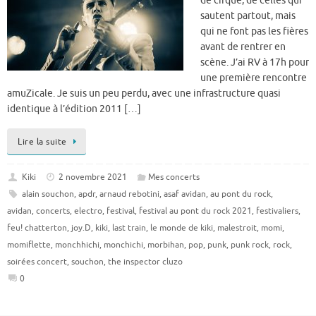
de cirque, de celles qui
sautent partout, mais
qui ne font pas les fières
avant de rentrer en
scène. J’ai RV à 17h pour
une première rencontre
amuZicale. Je suis un peu perdu, avec une infrastructure quasi
identique à l’édition 2011 […]
Lire la suite
Kiki
2 novembre 2021
Mes concerts
alain souchon
,
apdr
,
arnaud rebotini
,
asaf avidan
,
au pont du rock
,
avidan
,
concerts
,
electro
,
festival
,
festival au pont du rock 2021
,
festivaliers
,
feu! chatterton
,
joy.D
,
kiki
,
last train
,
le monde de kiki
,
malestroit
,
momi
,
momiflette
,
monchhichi
,
monchichi
,
morbihan
,
pop
,
punk
,
punk rock
,
rock
,
soirées concert
,
souchon
,
the inspector cluzo
0