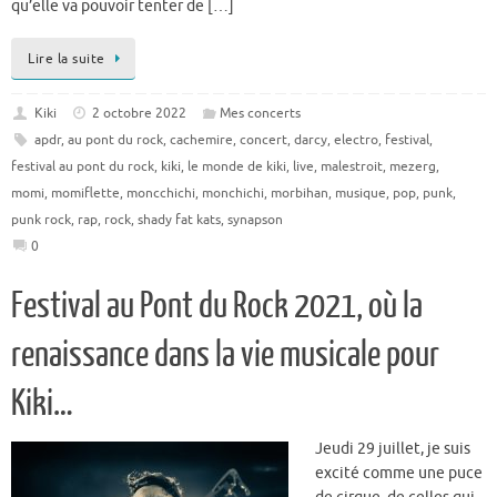
qu’elle va pouvoir tenter de […]
Lire la suite
Kiki
2 octobre 2022
Mes concerts
apdr
,
au pont du rock
,
cachemire
,
concert
,
darcy
,
electro
,
festival
,
festival au pont du rock
,
kiki
,
le monde de kiki
,
live
,
malestroit
,
mezerg
,
momi
,
momiflette
,
moncchichi
,
monchichi
,
morbihan
,
musique
,
pop
,
punk
,
punk rock
,
rap
,
rock
,
shady fat kats
,
synapson
0
Festival au Pont du Rock 2021, où la
renaissance dans la vie musicale pour
Kiki…
Jeudi 29 juillet, je suis
excité comme une puce