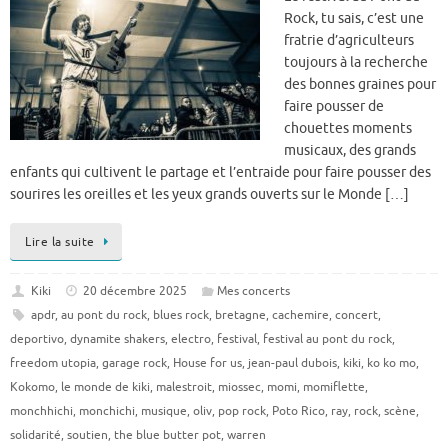
Rock, tu sais, c’est une
fratrie d’agriculteurs
toujours à la recherche
des bonnes graines pour
faire pousser de
chouettes moments
musicaux, des grands
enfants qui cultivent le partage et l’entraide pour faire pousser des
sourires les oreilles et les yeux grands ouverts sur le Monde […]
Lire la suite
Kiki
20 décembre 2025
Mes concerts
apdr
,
au pont du rock
,
blues rock
,
bretagne
,
cachemire
,
concert
,
deportivo
,
dynamite shakers
,
electro
,
festival
,
festival au pont du rock
,
freedom utopia
,
garage rock
,
House for us
,
jean-paul dubois
,
kiki
,
ko ko mo
,
Kokomo
,
le monde de kiki
,
malestroit
,
miossec
,
momi
,
momiflette
,
monchhichi
,
monchichi
,
musique
,
oliv
,
pop rock
,
Poto Rico
,
ray
,
rock
,
scène
,
solidarité
,
soutien
,
the blue butter pot
,
warren