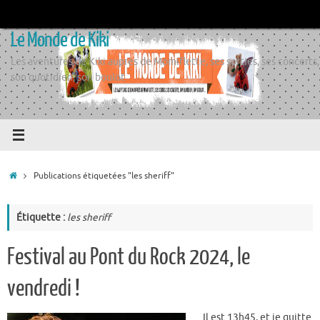
Passer
au
Le Monde de Kiki
contenu
Les aventures de Kiki auprès de Momiflette, ses sorties, ses concerts,
son quotidien, son boulot
Accueil
Publications étiquetées "les sheriff"
Étiquette :
les sheriff
Festival au Pont du Rock 2024, le
vendredi !
Il est 13h45, et je quitte