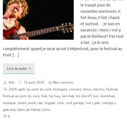
le travail pour de
nouvelles aventures. Il
fait beau, il fait chaud,
et surtout… je suis en
vacances ! Alors c’est’y
pas le bonheur? Pas tout
à fait : ça le sera
complètement quand je serai arrivé à Malestroit, pour le festival au
Pont […]
Lire la suite
Kiki
15 août 2024
Mes concerts
2024
,
apdr
,
au pont du rock
,
bretagne
,
concert
,
dinos
,
electro
,
festival
,
festival au pont du rock
,
folk
,
hip hop
,
kerchak
,
les sheriff
,
live
,
morbihan
,
musique
,
osees
,
punk
,
rap
,
reggae
,
rock
,
rock garage
,
rod y gab
,
rodrigo y
gabriela
,
tiken jah fakoly
,
trinix
0