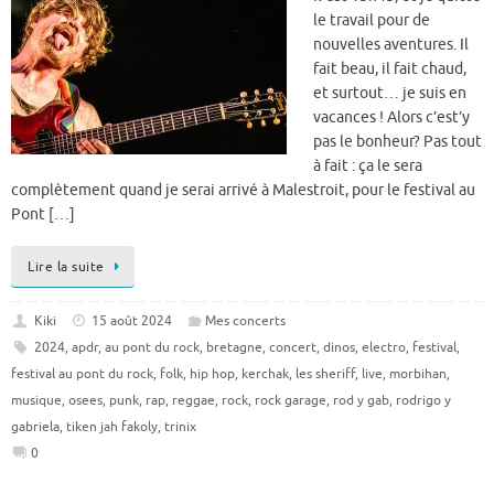
le travail pour de
nouvelles aventures. Il
fait beau, il fait chaud,
et surtout… je suis en
vacances ! Alors c’est’y
pas le bonheur? Pas tout
à fait : ça le sera
complètement quand je serai arrivé à Malestroit, pour le festival au
Pont […]
Lire la suite
Kiki
15 août 2024
Mes concerts
2024
,
apdr
,
au pont du rock
,
bretagne
,
concert
,
dinos
,
electro
,
festival
,
festival au pont du rock
,
folk
,
hip hop
,
kerchak
,
les sheriff
,
live
,
morbihan
,
musique
,
osees
,
punk
,
rap
,
reggae
,
rock
,
rock garage
,
rod y gab
,
rodrigo y
gabriela
,
tiken jah fakoly
,
trinix
0