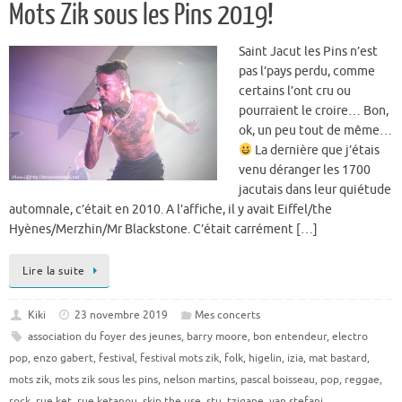
Mots Zik sous les Pins 2019!
Saint Jacut les Pins n’est
pas l’pays perdu, comme
certains l’ont cru ou
pourraient le croire… Bon,
ok, un peu tout de même…
La dernière que j’étais
venu déranger les 1700
jacutais dans leur quiétude
automnale, c’était en 2010. A l’affiche, il y avait Eiffel/the
Hyènes/Merzhin/Mr Blackstone. C’était carrément […]
Lire la suite
Kiki
23 novembre 2019
Mes concerts
association du foyer des jeunes
,
barry moore
,
bon entendeur
,
electro
pop
,
enzo gabert
,
festival
,
festival mots zik
,
folk
,
higelin
,
izia
,
mat bastard
,
mots zik
,
mots zik sous les pins
,
nelson martins
,
pascal boisseau
,
pop
,
reggae
,
rock
,
rue ket
,
rue ketanou
,
skip the use
,
stu
,
tzigane
,
yan stefani