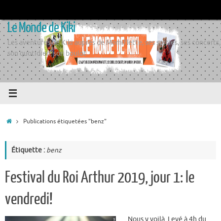
Passer
au
Le Monde de Kiki
contenu
Les aventures de Kiki auprès de Momiflette, ses sorties, ses concerts,
son quotidien, son boulot
Accueil
Publications étiquetées "benz"
Étiquette :
benz
Festival du Roi Arthur 2019, jour 1: le
vendredi!
Nous y voilà. Levé à 4h du