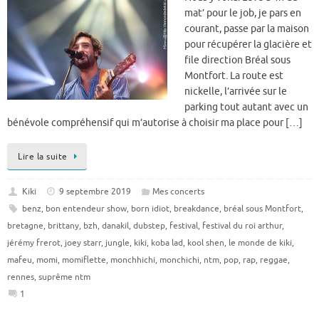
mat’ pour le job, je pars en
courant, passe par la maison
pour récupérer la glacière et
file direction Bréal sous
Montfort. La route est
nickelle, l’arrivée sur le
parking tout autant avec un
bénévole compréhensif qui m’autorise à choisir ma place pour […]
Lire la suite
Kiki
9 septembre 2019
Mes concerts
benz
,
bon entendeur show
,
born idiot
,
breakdance
,
bréal sous Montfort
,
bretagne
,
brittany
,
bzh
,
danakil
,
dubstep
,
festival
,
festival du roi arthur
,
jérémy frerot
,
joey starr
,
jungle
,
kiki
,
koba lad
,
kool shen
,
le monde de kiki
,
mafeu
,
momi
,
momiflette
,
monchhichi
,
monchichi
,
ntm
,
pop
,
rap
,
reggae
,
rennes
,
suprême ntm
1