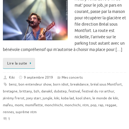
mat’ pour le job, je pars en
courant, passe par la maison
pour récupérer la glacière et
file direction Bréal sous
Montfort. La route est
nickelle, l’arrivée sur le
parking tout autant avec un
bénévole compréhensif qui m’autorise à choisir ma place pour […]
Lire la suite
Kiki
9 septembre 2019
Mes concerts
benz
,
bon entendeur show
,
born idiot
,
breakdance
,
bréal sous Montfort
,
bretagne
,
brittany
,
bzh
,
danakil
,
dubstep
,
festival
,
festival du roi arthur
,
jérémy frerot
,
joey starr
,
jungle
,
kiki
,
koba lad
,
kool shen
,
le monde de kiki
,
mafeu
,
momi
,
momiflette
,
monchhichi
,
monchichi
,
ntm
,
pop
,
rap
,
reggae
,
rennes
,
suprême ntm
1